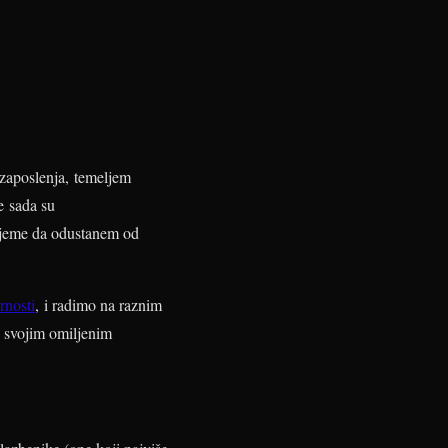
 zaposlenja, temeljem
e sada su
vrijeme da odustanem od
rnosti
, i radimo na raznim
 svojim omiljenim