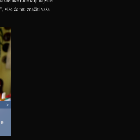
azbenike (one koji najviše
, više će mu značiti vaša