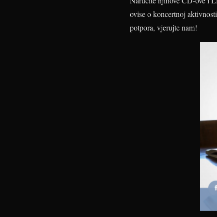
Naručite njihove CD-ove i L
ovise o koncertnoj aktivnos
potpora, vjerujte nam!