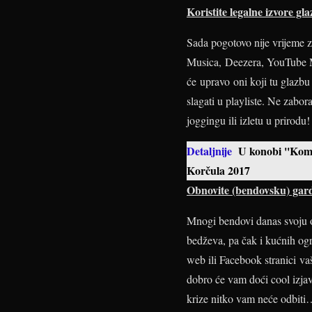
Koristite legalne izvore gl
Sada pogotovo nije vrijeme z
Musica, Deezera, YouTube Mus
će upravo oni koji tu glazbu 
slagati u playliste. Ne zabo
joggingu ili izletu u prirodu!
Detaljnije
U konobi ''Komi
Korčula 2017
Obnovite (bendovsku) gar
Mnogi bendovi danas svoju o
bedževa, pa čak i kućnih ogr
web ili Facebook stranici va
dobro će vam doći cool izjav
krize nitko vam neće odbit