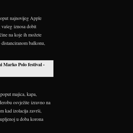
 poput najnovijeg Apple
g vašeg iznosa dobit
ačine na koje ih možete
no distanciranom balkonu,
 Marko Polo festival -
poput majica, kapa,
derobu osvježite izravno na
m kad izolacija završi,
 kupljenoj u doba korona