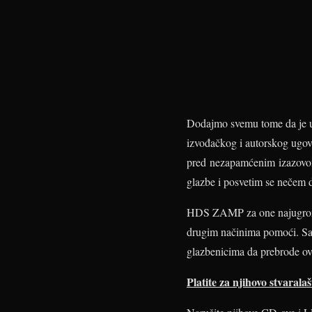
Dodajmo svemu tome da je ugl
izvođačkog i autorskog ugovo
pred nezapamćenim izazovom o
glazbe i posvetim se nečem 
HDS ZAMP za one najugrože
drugim načinima pomoći. Sa
glazbenicima da prebrode o
Platite za njihovo stvarala