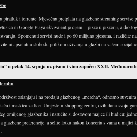
azbe
a piratluk i torrente. Mjesečna pretplata na glazbene streaming servise
ica ili Google Playa ekvivalent je cijeni 1 pizze u pizzeriji, a dio to
stvaraju. Spomenuti servisi nude i po 60 milijuna pjesama, i različite n
ravite ni apsolutnu slobodu prilikom uživanja u glazbi na vašem socijal
n'' u petak 14. srpnja uz pismu i vino započeo XXII. Međunarodni
derobu
drživost oslanjaju i na prodaju glazbenog „mercha“, odnosno suvenira 
tača i maskica za lice. Umjesto u shopping centru, ovih dana svoju gar
šeg omiljenog glazbenika i naručite si dostavom majice ili hudicu: jedno
a glazbene preferencije, a selfie fotku nakon koncerta s vama u majici
i…