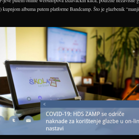
P-jeve putem online webshopova izdavačkih kuća, podržite nezavisne gl
ti) kupnjom albuma putem platforme Bandcamp. Što je glazbenik “manji”