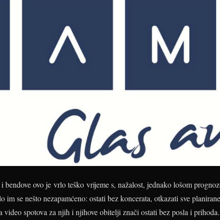
i bendove ovo je vrlo teško vrijeme s, nažalost, jednako lošom prognoz
o im se nešto nezapamćeno: ostati bez koncerata, otkazati sve planirane
 video spotova za njih i njihove obitelji znači ostati bez posla i prihod