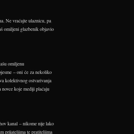
a. Ne vraćajte ulaznicu, pa
aš omiljeni glazbenik objavio
 vašu omiljenu
e pjesme – oni će za nekoliko
ava kolektivnog ostvarivanja
a novce koje mediji plaćaju
ihov kanal – nikome nije lako
 prijateljima te pratiteljima