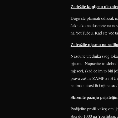
Zadržite kupljenu ulaznic
Dugo ste planirali odlazak n
čak i ako ne dospijete na no
na YouTubeu. Kad ste već tam
Zatražite pjesmu na radiju i
Nazovite urednika svog lokal
pjesmu. Napravite to slobodno
mjeseci, (kad će im to biti j
prava zaštite ZAMP-a i HUZIP
na ime autorskih i njima sro
Skrenite pažnju prijatelji
Podijelite profil vašeg omil
stići do 1000 na YouTubeu, al