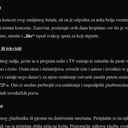
u
a koncert svog omiljenog benda, ali on je odgođen za neka bolja vremen
vi termin koncerta. Zauzvrat, poslušajte ovih dana besplatno sve što je v
„like“
o, stisnite i
ispod svakog spota za koji stignete.
li televiziji
nog radija, javite se u program radio i TV emisija te zatražite da puste
 i često. Osim etera i slušateljstva, uveselit ćete i autore i izvođače t
oš i važnije nego danas!) za njeno emitiranje ostvariti zaradu putem sust
-a. Oni će uredno prebrojiti sva emitiranja i raspodijeliti glazbenicim
dnih izvođačkih prava.
ma
jenog glazbenika ili pjesmu na društvenim mrežama. Pretplatite se na nj
i vas ta pretplata zbilja ništa ne košta. Preporučite njihovu glazbu svojim