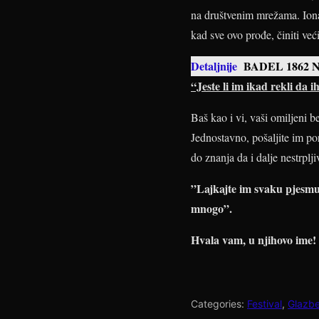
na društvenim mrežama. Ionako
kad sve ovo prođe, činiti ve
Detaljnije
BADEL 1862 
“Jeste li im ikad rekli da i
Baš kao i vi, vaši omiljeni 
Jednostavno, pošaljite im po
do znanja da i dalje nestrplj
”Lajkajte im svaku pjesmu i
mnogo”.
Hvala vam, u njihovo ime!
Categories:
Festival
,
Glazb