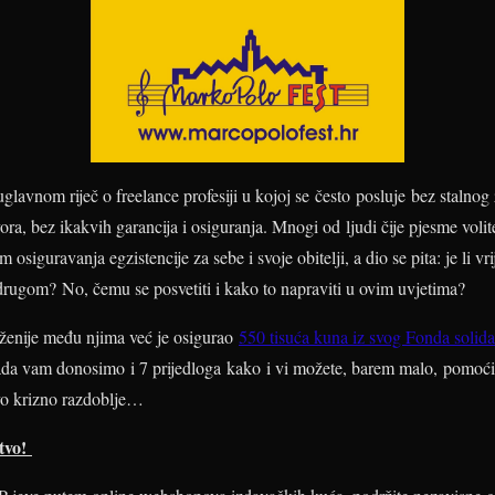
avnom riječ o freelance profesiji u kojoj se često posluje bez stalnog
ra, bez ikakvih garancija i osiguranja. Mnogi od ljudi čije pjesme volit
siguravanja egzistencije za sebe i svoje obitelji, a dio se pita: je li 
drugom? No, čemu se posvetiti i kako to napraviti u ovim uvjetima?
nije među njima već je osigurao
550 tisuća kuna iz svog Fonda solida
da vam donosimo i 7 prijedloga kako i vi možete, barem malo, pomoći
vo krizno razdoblje…
štvo!