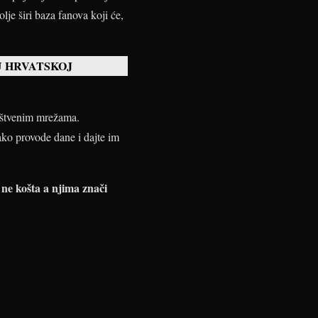
lje širi baza fanova koji će,
U HRVATSKOJ
ruštvenim mrežama.
kako provode dane i dajte im
 ne košta a njima znači