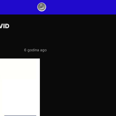
VID
6 godina ago