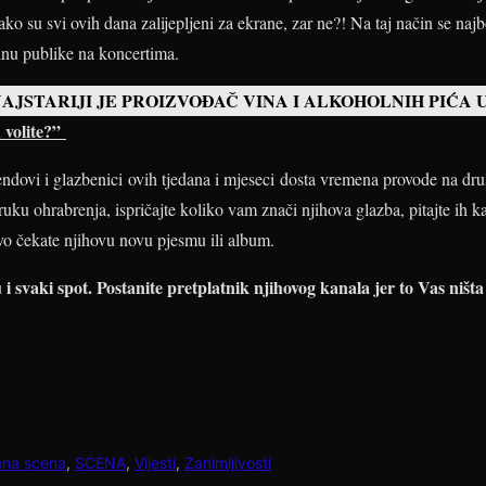
 su svi ovih dana zalijepljeni za ekrane, zar ne?! Na taj način se najbo
ćinu publike na koncertima.
NAJSTARIJI JE PROIZVOĐAČ VINA I ALKOHOLNIH PIĆA 
h volite?”
bendovi i glazbenici ovih tjedana i mjeseci dosta vremena provode na d
ruku ohrabrenja, ispričajte koliko vam znači njihova glazba, pitajte ih 
ivo čekate njihovu novu pjesmu ili album.
 svaki spot. Postanite pretplatnik njihovog kanala jer to Vas ništa
ena scena
,
SCENA
,
Vijesti
,
Zanimljivosti