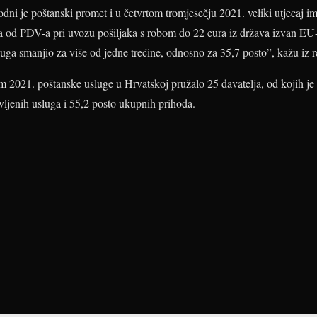
ni je poštanski promet i u četvrtom tromjesečju 2021. veliki utjecaj
a od PDV-a pri uvozu pošiljaka s robom do 22 eura iz država izvan EU-
luga smanjio za više od jedne trećine, odnosno za 35,7 posto”, kažu iz r
m 2021. poštanske usluge u Hrvatskoj pružalo 25 davatelja, od kojih je
ljenih usluga i 55,2 posto ukupnih prihoda.