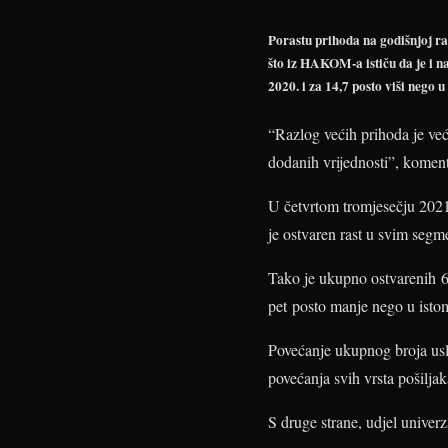
Porastu prihoda na godišnjoj ra
što iz HAKOM-a ističu da je i na
2020. i za 14,7 posto viši nego
“Razlog većih prihoda je već
dodanih vrijednosti”, kome
U četvrtom tromjesečju 2021.
je ostvaren rast u svim segm
Tako je ukupno ostvarenih 68
pet posto manje nego u istom
Povećanje ukupnog broja usl
povećanja svih vrsta pošiljak
S druge strane, udjel univerz