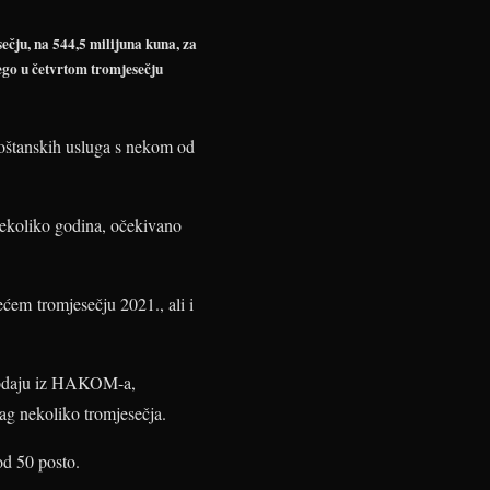
ečju, na 544,5 milijuna kuna, za
nego u četvrtom tromjesečju
 poštanskih usluga s nekom od
nekoliko godina, očekivano
ćem tromjesečju 2021., ali i
 dodaju iz HAKOM-a,
rag nekoliko tromjesečja.
od 50 posto.