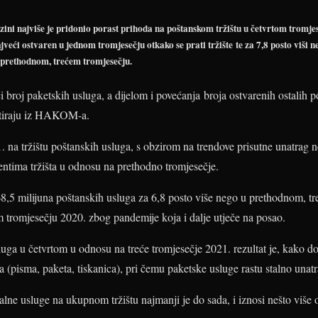
zini najviše je pridonio porast prihoda na poštanskom tržištu u četvrtom tromjes
jveći ostvaren u jednom tromjesečju otkako se prati tržište te za 7,8 posto viši 
 u prethodnom, trećem tromjesečju.
i broj paketskih usluga, a dijelom i povećanja broja ostvarenih ostalih
ntiraju iz HAKOM-a.
 na tržištu poštanskih usluga, s obzirom na trendove prisutne unatrag 
entima tržišta u odnosu na prethodno tromjesečje.
,5 milijuna poštanskih usluga za 6,8 posto više nego u prethodnom, tre
 tromjesečju 2020. zbog pandemije koja i dalje utječe na posao.
uga u četvrtom u odnosu na treće tromjesečje 2021. rezultat je, kako
a (pisma, paketa, tiskanica), pri čemu paketske usluge rastu stalno unat
alne usluge na ukupnom tržištu najmanji je do sada, i iznosi nešto više 