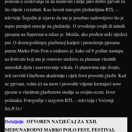
ponosni a očekivanja su da nastavim i dalje jako dobro pjevati za
što slijede i rezultati. Kao favorit mnogim gledateljima RTL –
televizije Šegedin je izjavio da mu je posebno zadovoljstvo što je
uspio prenijeti emocije na gledatelje. O izvođenju svojih ili tatinih
pjesama na Superstar-u rekao je: Možda, ako prođem neki sljedeći
put. O desetogodišnjoj glazbenoj karijeri i prenošenju pjesama
putem Marko Polo Fest-a istaknuo je, kako od 8 godine nastupa
na festivalu koji mu je osnovno sredstvo za plasman vlastitih
autorskih djela i usavršavanje vokala. O planovima nije dvojio,
želi završiti Glazbenu akademiju i cijeli život posvetiti glazbi. Kad
ne pjevam, volim ići na more i provoditi vrijeme kreirajući nove
pjesme u vlastitom glazbenom studiju sa svojim ocem. Izvor
podataka: Fotografije i razgovor RTL – televizija i Večernji
list./F.O./
Detaljnije
OTVOREN NATJEČAJ ZA XXII.
MEĐUNARODNI MARKO POLO FEST, FESTIVAL