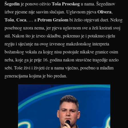
Šegedin
Toša Proeskog
je ponovo oživio
u nama. Šegedinov
Olivera
izbor pjesme nije sasvim slučajan. Uglavnom pjeva
,
Tošu
Coca
Petrom Grašom
,
, … a
bi želio otpjevati duet. Nekog
posebnog uzora nema, jer pjeva uglavnom sve a želi kreirati svoj
stil. Nakon što je izveo skladbu, pokrenuo je i potaknuo cijelu
regiju i sijećanje na ovog izvrsnog makedonskog interpreta
božanskog vokala za kojeg nisu postojale nikakve granice osim
neba, koje ga je prije 16. godina nakon stravične tragedije uzelo
sebi. Toše živi i živjeti će u nama viječno, posebno u mlađim
generacijama kojima je bio predan.