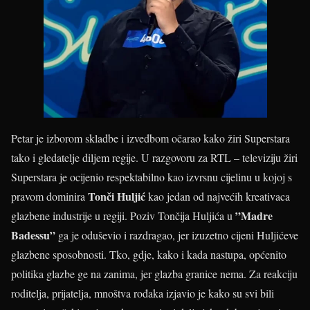
Petar je izborom skladbe i izvedbom očarao kako žiri Superstara
tako i gledatelje diljem regije. U razgovoru za RTL – televiziju žiri
Superstara je ocijenio respektabilno kao izvrsnu cijelinu u kojoj s
Tonči Huljić
pravom dominira
kao jedan od najvećih kreativaca
”Madre
glazbene industrije u regiji. Poziv Tončija Huljića u
Badessu”
ga je oduševio i razdragao, jer izuzetno cijeni Huljićeve
glazbene sposobnosti. Tko, gdje, kako i kada nastupa, općenito
politika glazbe ge na zanima, jer glazba granice nema. Za reakciju
roditelja, prijatelja, mnoštva rođaka izjavio je kako su svi bili