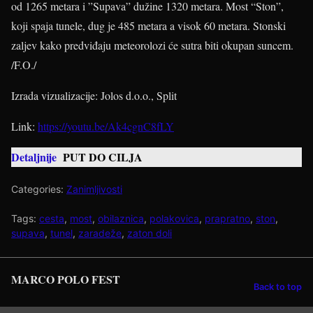
od 1265 metara i ”Supava” dužine 1320 metara. Most “Ston”,
koji spaja tunele, dug je 485 metara a visok 60 metara. Stonski
zaljev kako predviđaju meteorolozi će sutra biti okupan suncem.
/F.O./
Izrada vizualizacije: Jolos d.o.o., Split
Link:
https://youtu.be/Ak4cgnC8fLY
Detaljnije
PUT DO CILJA
Categories:
Zanimljivosti
Tags:
cesta
,
most
,
obilaznica
,
polakovica
,
prapratno
,
ston
,
supava
,
tunel
,
zaradeže
,
zaton doli
MARCO POLO FEST
Back to top