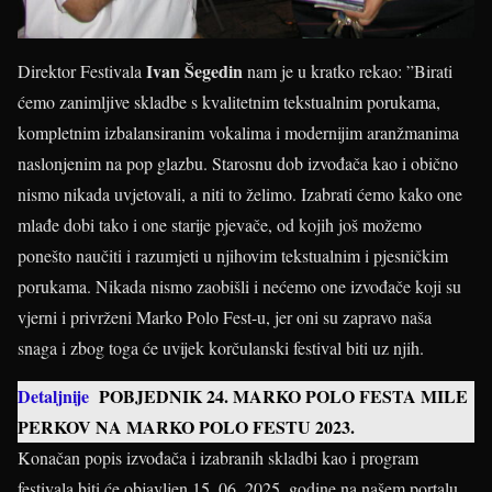
Ivan Šegedin
Direktor Festivala
nam je u kratko rekao: ”Birati
ćemo zanimljive skladbe s kvalitetnim tekstualnim porukama,
kompletnim izbalansiranim vokalima i modernijim aranžmanima
naslonjenim na pop glazbu. Starosnu dob izvođača kao i obično
nismo nikada uvjetovali, a niti to želimo. Izabrati ćemo kako one
mlađe dobi tako i one starije pjevače, od kojih još možemo
ponešto naučiti i razumjeti u njihovim tekstualnim i pjesničkim
porukama. Nikada nismo zaobišli i nećemo one izvođače koji su
vjerni i privrženi Marko Polo Fest-u, jer oni su zapravo naša
snaga i zbog toga će uvijek korčulanski festival biti uz njih.
Detaljnije
POBJEDNIK 24. MARKO POLO FESTA MILE
PERKOV NA MARKO POLO FESTU 2023.
Konačan popis izvođača i izabranih skladbi kao i program
festivala biti će objavljen 15. 06. 2025. godine na našem portalu