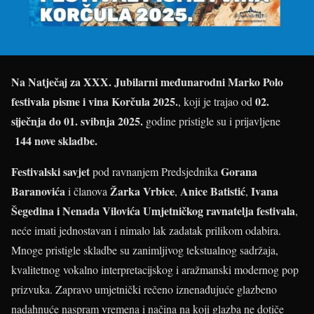
Na Natječaj za XXX. Jubilarni međunarodni Marko Polo
festivala pisme i vina Korčula 2025.
02.
, koji je trajao od
siječnja do 01. svibnja 2025.
godine pristigle su i prijavljene
144 nove skladbe.
Festivalski savjet
Gorana
pod ravnanjem Predsjednika
Baranovića
Žarka Vrbice
Anice Batistić
Ivana
i članova
,
,
Šegedina i
Nenada Vilovića Umjetničkog ravnatelja festivala
,
neće imati jednostavan i nimalo lak zadatak prilikom odabira.
Mnoge pristigle skladbe su zanimljivog tekstualnog sadržaja,
kvalitetnog vokalno interpretacijskog i aražmanski modernog pop
prizvuka. Zapravo umjetnički rečeno iznenađujuće glazbeno
nadahnuće naspram vremena i načina na koji glazba ne dotiče