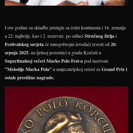
I ove godine su skladbe pristigle sa četiri kontinenta i 16. zemalja
Stručnog žirija
a 22. najbolje, kao i 2. rezervne. po odluci
i
Festivalskog savjeta
20.
će mnogobrojni izvođači izvesti od
srpnja 2025.
na ljetnoj pozornici u gradu Korčuli u
Superfinalnoj večeri Marko Polo Fest-a
pod nazivom
”Melodije Marka Pola”
Grand Prix i
u natjecateljskoj večeri za
ostale prestižne nagrade.