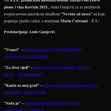
pisme i vina Korčula 2025.,
Anita Gunjević će se predstaviti
”Nevista od mora”
svojom novom autorskom skladbom
za koju
Marin Čubranić
potpisuje glazbu i tekst, a aranžman
. /F.S./
Predstavljanje Anite Gunjević:
”Vranci”
–
https://youtu.be/52mEghMMn8w?
si=8IOyOwLZMKZj0aEE
”Za život cijeli” –
https://youtu.be/e7tJmKCW3pM?
si=cm__ak3m9z46ScPj
”Kanta za moj grad” –
https://youtu.be/KimXgtnOk1Y?
si=xZV6kCVF8IECMhb_
”Sada ja” –
https://youtu.be/XSSEPCbylZQ?
si=yVOtbZrV_v142qcT