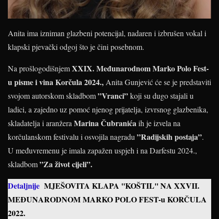
Anita ima izniman glazbeni potencijal, nadaren i izbrušen vokal i
klapski pjevački odgoj što je čini posebnom.
XXIX. Međunarodnom Marko Polo Fest-
Na prošlogodišnjem
u pisme i vina Korčula 2024.,
Anita Gunjević će se je predstaviti
”Vranci”
svojom autorskom skladbom
koji su dugo stajali u
ladici, a zajedno uz pomoć njenog prijatelja, izvrsnog glazbenika,
Marina Čubranića
skladatelja i aranžera
ih je izvela na
”Radijskih postaja”
korčulanskom festivalu i osvojila nagradu
.
U međuvremenu je imala zapažen uspjeh i na Darfestu 2024.,
”Za život cijeli”.
skladbom
Detaljnije
MJEŠOVITA KLAPA ''KOŠTIL'' NA XXVII.
MEĐUNARODNOM MARKO POLO FEST-u KORČULA
2022.