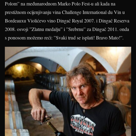
Polom” na međunarodnom Marko Polo Fest-u ali kada na
prestižnom ocijenjivanju vina Challenge International du Vin u
Bordeauxu Violićevo vino Dingač Royal 2007. i Dingač Reserva
2008. osvoji ”Zlatnu medalju” i ”Srebrnu” za Dingač 2011. onda
s ponosom možemo reći: ”Svaki trud se isplati! Bravo Mato!”.