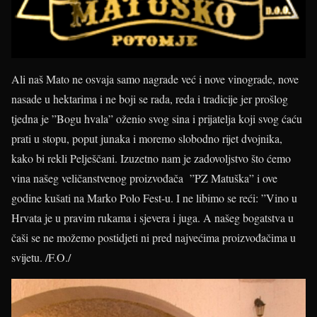
Ali naš Mato ne osvaja samo nagrade već i nove vinograde, nove
nasade u hektarima i ne boji se rada, reda i tradicije jer prošlog
tjedna je ”Bogu hvala” oženio svog sina i prijatelja koji svog ćaću
prati u stopu, poput junaka i moremo slobodno rijet dvojnika,
kako bi rekli Pelješčani. Izuzetno nam je zadovoljstvo što ćemo
vina našeg veličanstvenog proizvođača ”PZ Matuška” i ove
godine kušati na Marko Polo Fest-u. I ne libimo se reći: ”Vino u
Hrvata je u pravim rukama i sjevera i juga. A našeg bogatstva u
čaši se ne možemo postidjeti ni pred najvećima proizvođačima u
svijetu. /F.O./