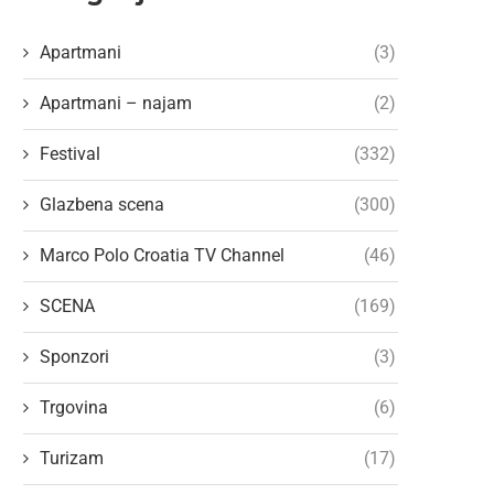
Apartmani
(3)
Apartmani – najam
(2)
Festival
(332)
Glazbena scena
(300)
Marco Polo Croatia TV Channel
(46)
SCENA
(169)
Sponzori
(3)
Trgovina
(6)
Turizam
(17)