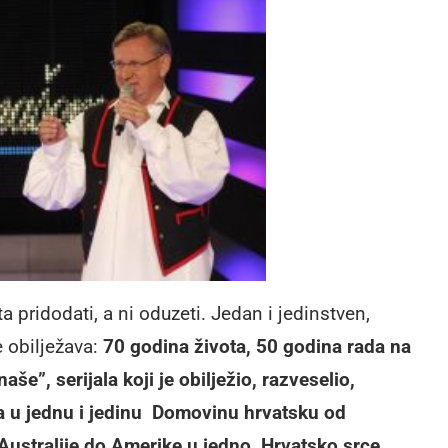
a pridodati, a ni oduzeti. Jedan i jedinstven,
 obilježava:
70 godina života, 50 godina rada na
še”, serijala koji je obilježio, razveselio,
eta u jednu i jedinu Domovinu hrvatsku od
Australije do Amerike u jedno, Hrvatsko srce.