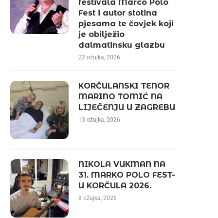
festivala Marco Polo
Fest i autor stotina
pjesama te čovjek koji
je obilježio
dalmatinsku glazbu
22 ožujka, 2026
KORČULANSKI TENOR
MARINO TOMIĆ NA
LIJEČENJU U ZAGREBU
13 ožujka, 2026
NIKOLA VUKMAN NA
31. MARKO POLO FEST-
U KORČULA 2026.
8 ožujka, 2026