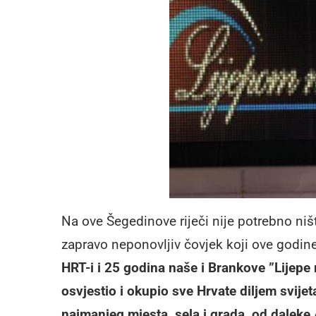
Na ove Šegedinove riječi nije potrebno ništ
zapravo neponovljiv čovjek koji ove godine
HRT-i i 25 godina naše i Brankove ”Lijepe na
osvjestio i okupio sve Hrvate diljem svij
najmanjeg mjesta, sela i grada, od daleke 