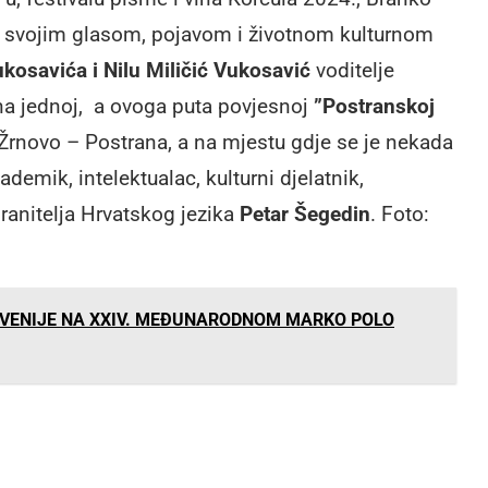
e svojim glasom, pojavom i životnom kulturnom
kosavića i Nilu Miličić Vukosavić
voditelje
i na jednoj, a ovoga puta povjesnoj
”Postranskoj
rnovo – Postrana, a na mjestu gdje se je nekada
ademik, intelektualac, kulturni djelatnik,
ranitelja Hrvatskog jezika
Petar Šegedin
. Foto:
SLOVENIJE NA XXIV. MEĐUNARODNOM MARKO POLO