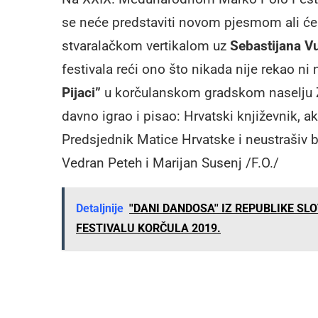
se neće predstaviti novom pjesmom ali ć
stvaralačkom vertikalom uz
Sebastijana Vu
festivala reći ono što nikada nije rekao n
Pijaci”
u korčulanskom gradskom naselju Ž
davno igrao i pisao: Hrvatski književnik, ak
Predsjednik Matice Hrvatske i neustrašiv b
Vedran Peteh i Marijan Susenj /F.O./
Detaljnije
''DANI DANDOSA'' IZ REPUBLIKE 
FESTIVALU KORČULA 2019.