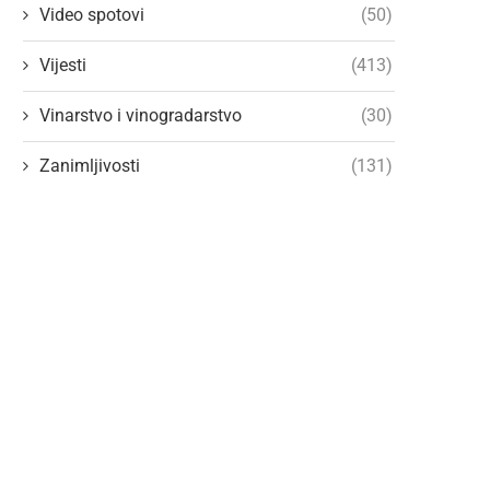
Video spotovi
(50)
Vijesti
(413)
Vinarstvo i vinogradarstvo
(30)
Zanimljivosti
(131)