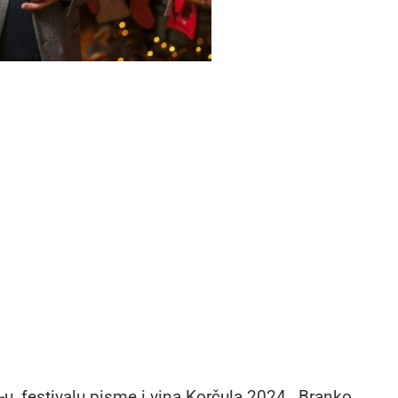
 festivalu pisme i vina Korčula 2024., Branko