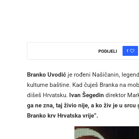
1
PODIJELI
Branko Uvodić
je rođeni Našičanin, legenda
kulturne baštine. Kad čuješ Branka na mobi
dišeš Hrvatsku.
Ivan Šegedin
direktor Mar
ga ne zna, taj živio nije, a ko živ je u srcu 
Branko krv Hrvatska vrije”.