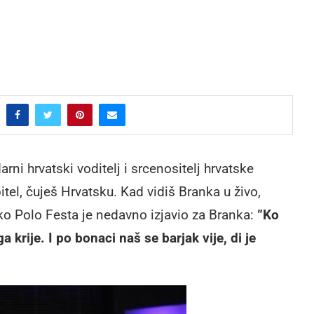
rni hrvatski voditelj i srcenositelj hrvatske
tel, čuješ Hrvatsku. Kad vidiš Branka u živo,
ko Polo Festa je nedavno izjavio za Branka:
”Ko
ga krije. I po bonaci naš se barjak vije, di je