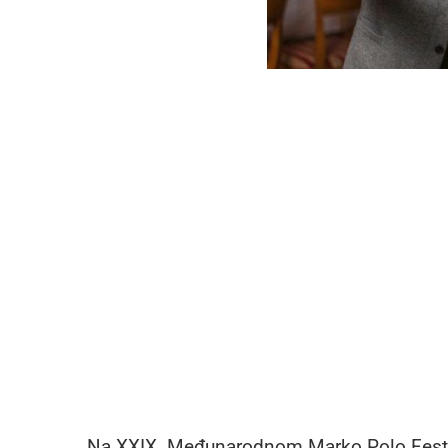
Na XXIX. Međunarodnom Marko Polo Fest-u,