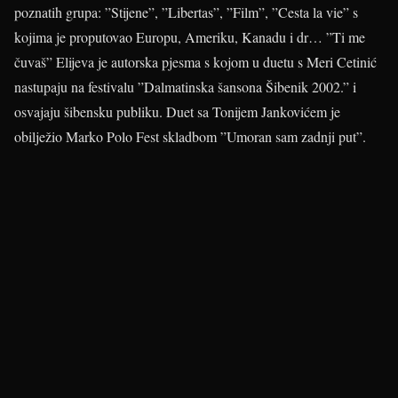
poznatih grupa: ”Stijene”, ”Libertas”, ”Film”, ”Cesta la vie” s
kojima je proputovao Europu, Ameriku, Kanadu i dr… ”Ti me
čuvaš” Elijeva je autorska pjesma s kojom u duetu s Meri Cetinić
nastupaju na festivalu ”Dalmatinska šansona Šibenik 2002.” i
osvajaju šibensku publiku. Duet sa Tonijem Jankovićem je
obilježio Marko Polo Fest skladbom ”Umoran sam zadnji put”.