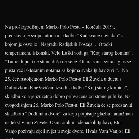
Na prošlogodišnjem Marko Polo Festu – Korčula 2019.,
predstavio je svoju autorsku skladbu ”Kad svane novi dan” s
kojom je osvojio ”Nagradu Radijskih Postaja”. Otočki
temperament, iskonski, Velo Luški vodi ga ”Kraj starog komina”.
”Tamo di prsti ne stinu, duša ne vene. Gitara sama svira a glas se
pušta već isklesanim notama sa kojima svaka ljubav živi!”. Na
25. četvrtstoljetnom Marko Polo Fest-u Eli Žuvela u duetu s
Dubravkom Kneževićem izvodi skladbu ”Kraj starog komina”,
skladbu koja je izuzetno dobro prihvaćena od strane publike. Na
ovogodišnjem 26. Marko Polo Fest-u, Eli Žuvela će se predstaviti
skladbom ”Dođi mi u dvore” za koju potpisuje glazbu i aranžman
na tekst Vanjo Žuvele. Osim onih mladenačkih ljubavi, Eli i
Vanjo pozivaju cijeli svijet u svoje dvore. Hvala Vam Vanjo i Eli.