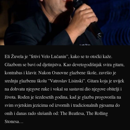
Eli Žuvela je ”fetivi Velo Lučanin”, kako se to otočki kaže.
Glazbom se bavi od djetinjstva. Kao devetogodišnjak svira gitaru,
kontrabas i klavir. Nakon Osnovne glazbene škole, završio je
srednju glazbenu školu ”Vatroslav Lisinski”. Gitara koja je uvijek
na dohvatu njegove ruke i vokal su sastavni dio njegove obitelji i
života. Rođen je šezdesetih godina, kad je glazba progovorila na
svim svjetskim jezicima od izvornih i tradicionalnih pjesama do
onih i danas rado slušanih od: The Beatlesa, The Rolling
Stonesa…