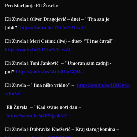
Predstavljanje Eli Žuvela:
Eli Žuvela i Oliver Dragojević – duet – ”Tija san je
jubit”
https://youtu.be/TIYiwN3UwZI
Eli Žuvela i Meri Cetinić (live) – duet- ”Ti me čuvaš”
https://youtu.be/TIYiwN3UwZI
Eli Žuvela i Toni Janković – ”Umoran sam zadnji -
put”
https://youtu.be/d4Uk8LnGQHs
Eli Žuvela – ”Ima ništo vridno” –
https://youtu.be/HRKwG-
wFnMU
Eli Žuvela – ”Kad svane novi dan –
https://youtu.be/a8B9fgelkYE
Eli Žuvela i Dubravko Knežević – Kraj starog komina –