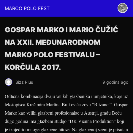
MARCO POLO FEST
GOSPAR MARKO I MARIO ČUŽIĆ
NA XXII. MEĐUNARODNOM
MARKO POLO FESTIVALU –
KORČULA 2017.
Bizz Plus
9 godina ago
Odlična kombinacija dvaju velikih glazbenika i umjetnika, koje uz
tekstopisca Krešimira Martina Butkovića zovu ”Blizanci”. Gospar
Marko kao veliki glazbeni profesionalac u Austriji, gradu Beču
dugo godina ima glazbeni studijo ”DK Vienna Produktion” koji
je iznjedrio mnoge glazbene hitove. Na glazbenoj sceni je prisutan