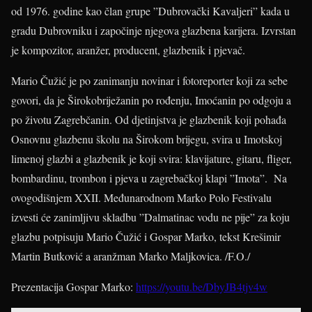
od 1976. godine kao član grupe ”Dubrovački Kavaljeri” kada u
gradu Dubrovniku i započinje njegova glazbena karijera. Izvrstan
je kompozitor, aranžer, producent, glazbenik i pjevač.
Mario Čužić je po zanimanju novinar i fotoreporter koji za sebe
govori, da je Širokobriježanin po rođenju, Imoćanin po odgoju a
po životu Zagrebčanin. Od djetinjstva je glazbenik koji pohađa
Osnovnu glazbenu školu na Širokom brijegu, svira u Imotskoj
limenoj glazbi a glazbenik je koji svira: klavijature, gitaru, fliger,
bombardinu, trombon i pjeva u zagrebačkoj klapi ”Imota”. Na
ovogodišnjem XXII. Međunarodnom Marko Polo Festivalu
izvesti će zanimljivu skladbu ”Dalmatinac vodu ne pije” za koju
glazbu potpisuju Mario Čužić i Gospar Marko, tekst Krešimir
Martin Butković a aranžman Marko Maljkovica. /F.O./
Prezentacija Gospar Marko:
https://youtu.be/DbyJB4tjv4w