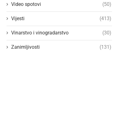
Video spotovi
(50)
Vijesti
(413)
Vinarstvo i vinogradarstvo
(30)
Zanimljivosti
(131)