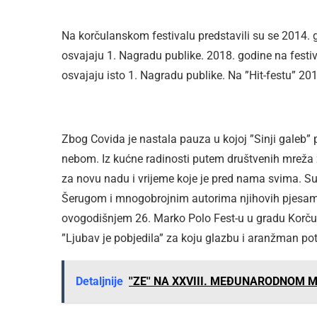
Na korčulanskom festivalu predstavili su se 2014. 
osvajaju 1. Nagradu publike. 2018. godine na festiva
osvajaju isto 1. Nagradu publike. Na ”Hit-festu” 20
Zbog Covida je nastala pauza u kojoj ”Sinji galeb”
nebom. Iz kućne radinosti putem društvenih mreža z
za novu nadu i vrijeme koje je pred nama svima. 
Šerugom i mnogobrojnim autorima njihovih pjesama
ovogodišnjem 26. Marko Polo Fest-u u gradu Korčuli
”Ljubav je pobjedila” za koju glazbu i aranžman pot
Detaljnije
''ZE'' NA XXVIII. MEĐUNARODNOM 