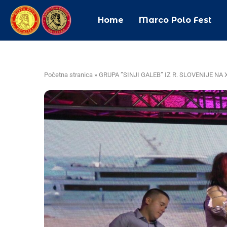
Home
Marco Polo Fest
Početna stranica
»
GRUPA ”SINJI GALEB” IZ R. SLOVENIJE NA