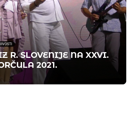
JIVOSTI
Z R. SLOVENIJE NA XXVI.
RČULA 2021.