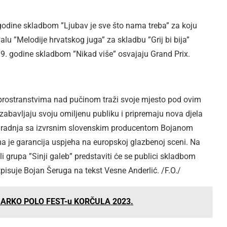
godine skladbom ”Ljubav je sve što nama treba” za koju
lu ”Melodije hrvatskog juga” za skladbu ”Grij bi bija”
19. godine skladbom ”Nikad više” osvajaju Grand Prix.
 prostranstvima nad pučinom traži svoje mjesto pod ovim
abavljaju svoju omiljenu publiku i pripremaju nova djela
Suradnja sa izvrsnim slovenskim producentom Bojanom
 je garancija uspjeha na europskoj glazbenoj sceni. Na
 grupa ”Sinji galeb” predstaviti će se publici skladbom
pisuje Bojan Šeruga na tekst Vesne Anderlić. /F.O./
MARKO POLO FEST-u KORČULA 2023.