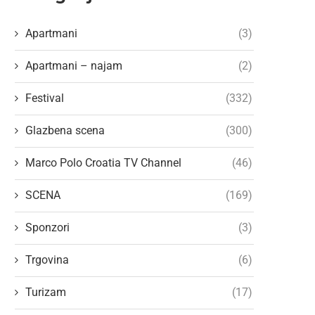
Apartmani
(3)
Apartmani – najam
(2)
Festival
(332)
Glazbena scena
(300)
Marco Polo Croatia TV Channel
(46)
SCENA
(169)
Sponzori
(3)
Trgovina
(6)
Turizam
(17)