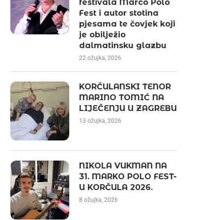
festivala Marco Polo
Fest i autor stotina
pjesama te čovjek koji
je obilježio
dalmatinsku glazbu
22 ožujka, 2026
KORČULANSKI TENOR
MARINO TOMIĆ NA
LIJEČENJU U ZAGREBU
13 ožujka, 2026
NIKOLA VUKMAN NA
31. MARKO POLO FEST-
U KORČULA 2026.
8 ožujka, 2026