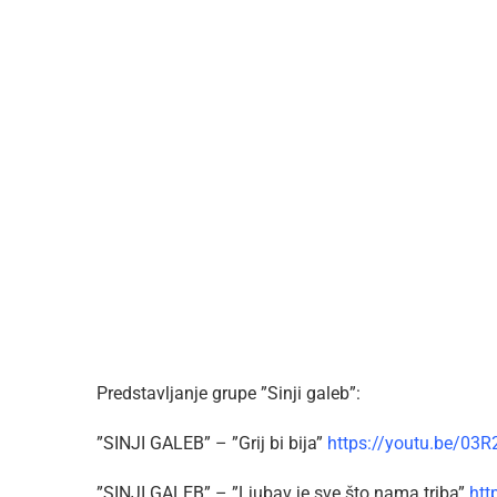
Predstavljanje grupe ”Sinji galeb”:
”SINJI GALEB” – ”Grij bi bija”
https://youtu.be/03R
”SINJI GALEB” – ”Ljubav je sve što nama triba”
htt