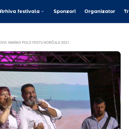
Arhiva festivala
Sponzori
Organizator
T
 XXVI. MARKO POLO FESTU KORČULA 2021.