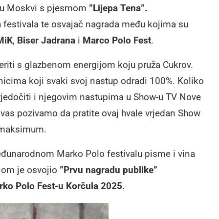
u Moskvi s pjesmom
”Lijepa Tena”.
h festivala te osvajač nagrada među kojima su
MiK
,
Biser Jadrana
i
Marco Polo Fest
.
eriti s glazbenom energijom koju pruža Cukrov.
cima koji svaki svoj nastup odradi 100%. Koliko
vjedočiti i njegovim nastupima u Show-u TV Nove
 vas pozivamo da pratite ovaj hvale vrjedan Show
k maksimum.
đunarodnom Marko Polo festivalu pisme i vina
jom je osvojio
”Prvu nagradu publike”
ko Polo Fest-u Korčula 2025
.