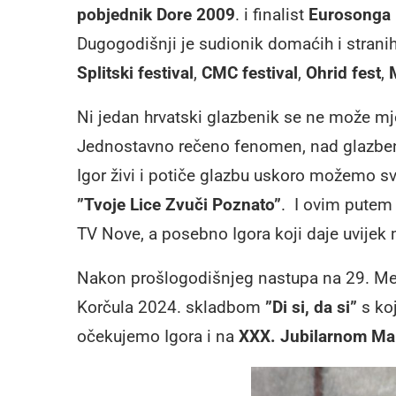
pobjednik Dore 2009
. i finalist
Eurosonga
Dugogodišnji je sudionik domaćih i strani
Splitski festival
,
CMC festival
,
Ohrid fest
,
Ni jedan hrvatski glazbenik se ne može mj
Jednostavno rečeno fenomen, nad glazbeni
Igor živi i potiče glazbu uskoro možemo s
”Tvoje Lice Zvuči Poznato”
. I ovim putem
TV Nove, a posebno Igora koji daje uvije
Nakon prošlogodišnjeg nastupa na 29. Me
Korčula 2024. skladbom
”Di si, da si”
s ko
očekujemo Igora i na
XXX. Jubilarnom Mar