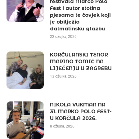
festivala Marco Polo
Fest i autor stotina
pjesama te čovjek koji
je obilježio
dalmatinsku glazbu
22 ožujka, 2026
KORČULANSKI TENOR
MARINO TOMIĆ NA
LIJEČENJU U ZAGREBU
13 ožujka, 2026
NIKOLA VUKMAN NA
31. MARKO POLO FEST-
U KORČULA 2026.
8 ožujka, 2026