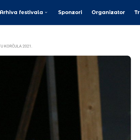
Arhiva festivala
Sponzori
Organizator
T
TU KORČULA 2021.