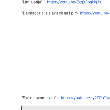
”Litnja arija” –
https://youtu.be/ExqX3oqHq3s
”Dalmacija cila slavit će naš pir”-
https://youtu.b
”Sve na ovom svitu” –
https://youtu.be/py2CPbTw