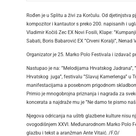
Rođen je u Splitu a živi za Korčulu. Od djetinjstva p
kompozitor i kantautor s preko 200. napisanih i ug
Vladimir Kočiš Zec EX Novi Fosili, Klape: ”Kumpanji”
Sabati, Boris Babarović EX ”Crveni Koralji”, Nenad
Organizator je 25. Marko Polo Festivala i izdavač
Nastupao je na: ”Melodijama Hrvatskog Jadrana”, 
Hrvatskog juga”, festivalu ”Slavuj Kamerlenga” u 
manifestacijama a posebnom prigodnom skladbom je
Primio je mnogobrojna priznanja i nagrada za sveko
koncerata a najdraže mu je ”Ne damo te pismo naša” 
Njegova odricanja na uštrb glazbene kulture nisu nje
ovogodišnjem XXVI. Međunarodnom Marko Polo Festi
glazbu i tekst a aranžman Ante Vitaić. /F.O/