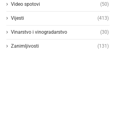
Video spotovi
(50)
Vijesti
(413)
Vinarstvo i vinogradarstvo
(30)
Zanimljivosti
(131)