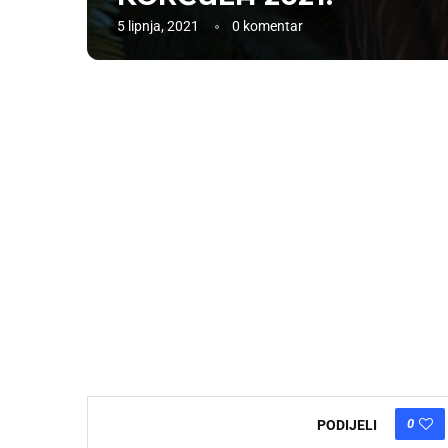
5 lipnja, 2021
0 komentar
0
PODIJELI