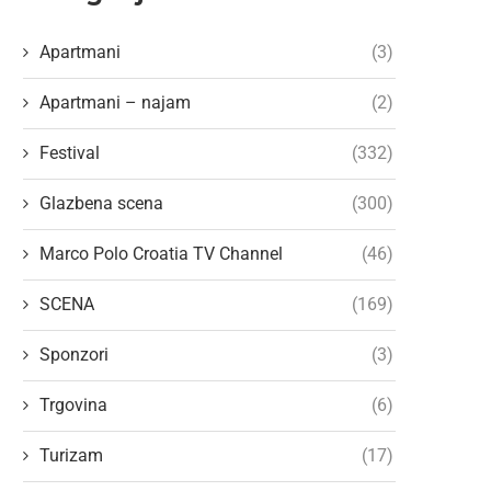
Apartmani
(3)
Apartmani – najam
(2)
Festival
(332)
Glazbena scena
(300)
Marco Polo Croatia TV Channel
(46)
SCENA
(169)
Sponzori
(3)
Trgovina
(6)
Turizam
(17)