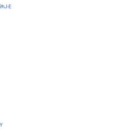
9hJ-E
BY