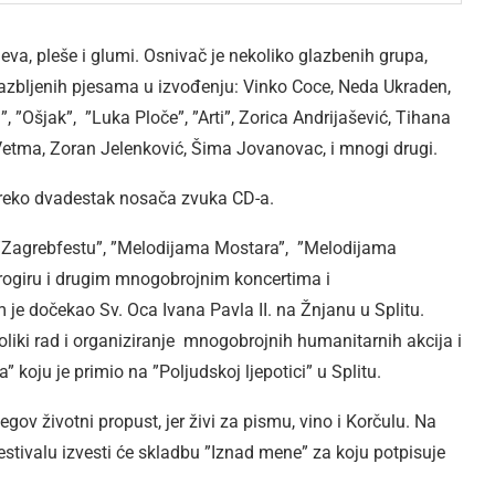
jeva, pleše i glumi. Osnivač je nekoliko glazbenih grupa,
lazbljenih pjesama u izvođenju: Vinko Coce, Neda Ukraden,
, ”Ošjak”, ”Luka Ploče”, ”Arti”, Zorica Andrijašević, Tihana
 Vetma, Zoran Jelenković, Šima Jovanovac, i mnogi drugi.
 preko dvadestak nosača zvuka CD-a.
”Zagrebfestu”, ”Melodijama Mostara”, ”Melodijama
Trogiru i drugim mnogobrojnim koncertima i
 dočekao Sv. Oca Ivana Pavla II. na Žnjanu u Splitu.
liki rad i organiziranje mnogobrojnih humanitarnih akcija i
koju je primio na ”Poljudskoj ljepotici” u Splitu.
gov životni propust, jer živi za pismu, vino i Korčulu. Na
valu izvesti će skladbu ”Iznad mene” za koju potpisuje