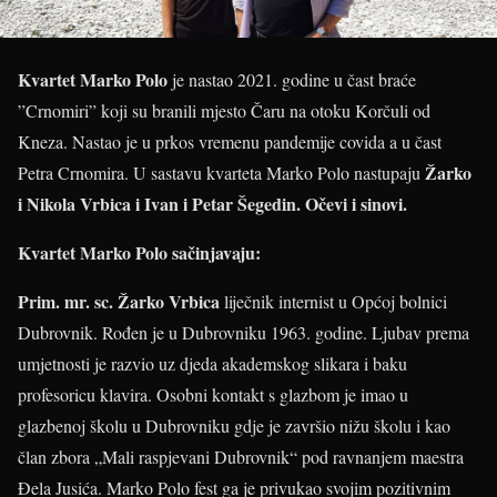
Kvartet Marko Polo
je nastao 2021. godine u čast braće
”Crnomiri” koji su branili mjesto Čaru na otoku Korčuli od
Kneza. Nastao je u prkos vremenu pandemije covida a u čast
Žarko
Petra Crnomira. U sastavu kvarteta Marko Polo nastupaju
i Nikola Vrbica i Ivan i Petar Šegedin. Očevi i sinovi.
Kvartet Marko Polo sačinjavaju:
Prim. mr. sc. Žarko Vrbica
liječnik internist u Općoj bolnici
Dubrovnik. Rođen je u Dubrovniku 1963. godine. Ljubav prema
umjetnosti je razvio uz djeda akademskog slikara i baku
profesoricu klavira. Osobni kontakt s glazbom je imao u
glazbenoj školu u Dubrovniku gdje je završio nižu školu i kao
član zbora „Mali raspjevani Dubrovnik“ pod ravnanjem maestra
Đela Jusića. Marko Polo fest ga je privukao svojim pozitivnim