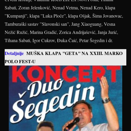
Sabati, Zoran Jelenković, Nenad Vetma, Nenad Kero, klapa
”Kumpanji”, klapa ”Luka Ploče”, klapa Ošjak, Šima Jovanovac,
Tamburaški sastav ”Slavonski san”, Jang Xiaoguang, Vesna
Nežić Ružić, Marina Gradić, Zorica Andrijašević, Janja Jurić,
Tihana Sabati, Igor Cukrov, Đuka Čaić, Petar Šegedin i dr.
Detaljnije
MUŠKA KLAPA ''GETA'' NA XXIII. MARKO
POLO FEST-U