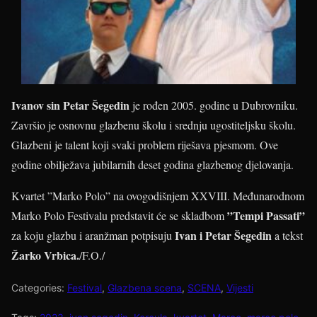
Ivanov sin Petar Šegedin
je rođen 2005. godine u Dubrovniku.
Završio je osnovnu glazbenu školu i srednju ugostiteljsku školu.
Glazbeni je talent koji svaki problem riješava pjesmom. Ove
godine obilježava jubilarnih deset godina glazbenog djelovanja.
Kvartet ”Marko Polo” na ovogodišnjem XXVIII. Međunarodnom
”Tempi Passati”
Marko Polo Festivalu predstavit će se skladbom
Ivan i Petar Šegedin
za koju glazbu i aranžman potpisuju
a tekst
Žarko Vrbica.
/F.O./
Categories:
Festival
,
Glazbena scena
,
SCENA
,
Vijesti