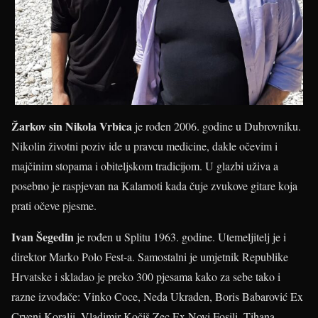
Žarkov sin Nikola Vrbica
je rođen 2006. godine u Dubrovniku.
Nikolin životni poziv ide u pravcu medicine, dakle očevim i
majčinim stopama i obiteljskom tradicijom. U glazbi uživa a
posebno je raspjevan na Kalamoti kada čuje zvukove gitare koja
prati očeve pjesme.
Ivan Šegedin
je rođen u Splitu 1963. godine. Utemeljitelj je i
direktor Marko Polo Fest-a. Samostalni je umjetnik Republike
Hrvatske i skladao je preko 300 pjesama kako za sebe tako i
razne izvođače: Vinko Coce, Neda Ukraden, Boris Babarović Ex
Crveni Koralji, Vladimir Kočiš Zec Ex Novi Fosili, Tihana