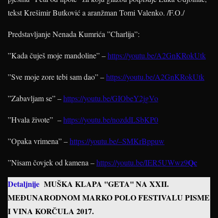
tekst Krešimir Butković a aranžman Tomi Valenko. /F.O./
Predstavljanje Nenada Kumrića ”Charlija”:
”Kada čuješ moje mandoline” –
https://youtu.be/A2GnKRokUtk
”Sve moje zore tebi sam dao” –
https://youtu.be/A2GnKRokUtk
”Zabavljam se” –
https://youtu.be/GIObeY2jgVo
”Hvala živote” –
https://youtu.be/nozddLSbKP0
”Opaka vrimena” –
https://youtu.be/–SMKrBppuw
Qc
”Nisam čovjek od kamena –
https://youtu.be/IER5UWwz9
Detaljnije
MUŠKA KLAPA ''GETA'' NA XXII.
MEĐUNARODNOM MARKO POLO FESTIVALU PISME
I VINA KORČULA 2017.