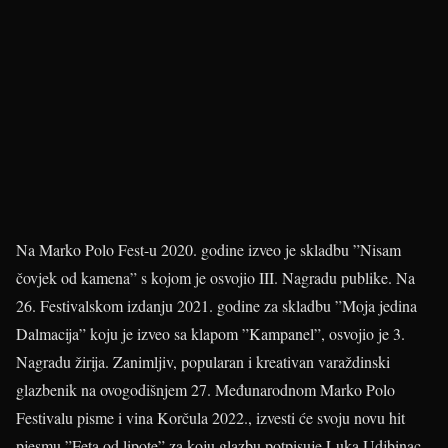
Na Marko Polo Fest-u 2020. godine izveo je skladbu ”Nisam
čovjek od kamena” s kojom je osvojio III. Nagradu publike. Na
26. Festivalskom izdanju 2021. godine za skladbu ”Moja jedina
Dalmacija” koju je izveo sa klapom ”Kampanel”, osvojio je 3.
Nagradu žirija. Zanimljiv, popularan i kreativan varaždinski
glazbenik na ovogodišnjem 27. Međunarodnom Marko Polo
Festivalu pisme i vina Korčula 2022., izvesti će svoju novu hit
pjesmu ”Feta od lipote” za koju glazbu potpisuje Luka Udjbinac,