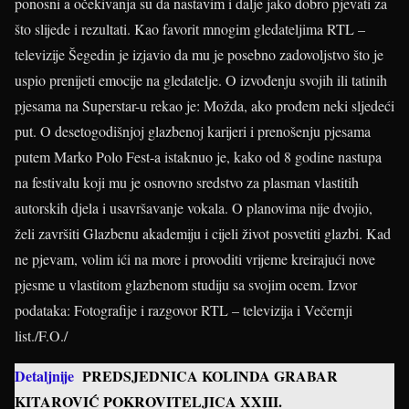
ponosni a očekivanja su da nastavim i dalje jako dobro pjevati za
što slijede i rezultati. Kao favorit mnogim gledateljima RTL –
televizije Šegedin je izjavio da mu je posebno zadovoljstvo što je
uspio prenijeti emocije na gledatelje. O izvođenju svojih ili tatinih
pjesama na Superstar-u rekao je: Možda, ako prođem neki sljedeći
put. O desetogodišnjoj glazbenoj karijeri i prenošenju pjesama
putem Marko Polo Fest-a istaknuo je, kako od 8 godine nastupa
na festivalu koji mu je osnovno sredstvo za plasman vlastitih
autorskih djela i usavršavanje vokala. O planovima nije dvojio,
želi završiti Glazbenu akademiju i cijeli život posvetiti glazbi. Kad
ne pjevam, volim ići na more i provoditi vrijeme kreirajući nove
pjesme u vlastitom glazbenom studiju sa svojim ocem. Izvor
podataka: Fotografije i razgovor RTL – televizija i Večernji
list./F.O./
Detaljnije
PREDSJEDNICA KOLINDA GRABAR
KITAROVIĆ POKROVITELJICA XXIII.