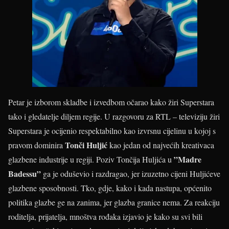
Petar je izborom skladbe i izvedbom očarao kako žiri Superstara
tako i gledatelje diljem regije. U razgovoru za RTL – televiziju žiri
Superstara je ocijenio respektabilno kao izvrsnu cijelinu u kojoj s
Tonči Huljić
pravom dominira
kao jedan od najvećih kreativaca
”Madre
glazbene industrije u regiji. Poziv Tončija Huljića u
Badessu”
ga je oduševio i razdragao, jer izuzetno cijeni Huljićeve
glazbene sposobnosti. Tko, gdje, kako i kada nastupa, općenito
politika glazbe ge na zanima, jer glazba granice nema. Za reakciju
roditelja, prijatelja, mnoštva rođaka izjavio je kako su svi bili