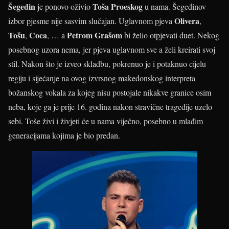
Šegedin
Toša Proeskog
je ponovo oživio
u nama. Šegedinov
Olivera
izbor pjesme nije sasvim slučajan. Uglavnom pjeva
,
Tošu
Coca
Petrom Grašom
,
, … a
bi želio otpjevati duet. Nekog
posebnog uzora nema, jer pjeva uglavnom sve a želi kreirati svoj
stil. Nakon što je izveo skladbu, pokrenuo je i potaknuo cijelu
regiju i sijećanje na ovog izvrsnog makedonskog interpreta
božanskog vokala za kojeg nisu postojale nikakve granice osim
neba, koje ga je prije 16. godina nakon stravične tragedije uzelo
sebi. Toše živi i živjeti će u nama viječno, posebno u mlađim
generacijama kojima je bio predan.