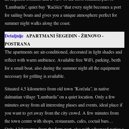
˝Lumbarda˝, quiet bay ˝Račišće˝ that every night becomes a port
for sailing boats and gives you a unique atmosphere perfect for
summer night walks along the coast.
Detaljnije
APARTMANI ŠEGEDIN - ŽRNOVO -
POSTRANA
The apartments are air-conditioned, decorated in light shades and
reflect with warm ambience. Available free WiFi, parking, berth
for a small boat, also during the summer night all the equipment
necessary for grilling is available.
Situated 4,5 kilometres from old town ˝Korčula˝, in native
dalmatian village ˝Lumbarda˝ on a quiet location. Only a few
minutes away from all interesting plases and events, ideal place if
you want to get away from the city crowd. A few minutes from
the town centre with shops, restaurants, cafes, coctail bars…
Only 4 kilometres from the ferry port, also with advanced notice a