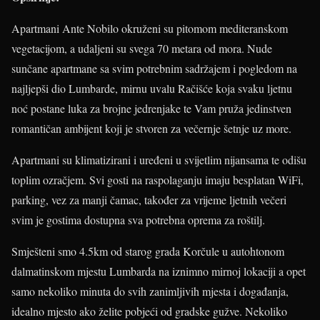
Apartmani Ante Nobilo okruženi su pitomom mediteranskom
vegetacijom, a udaljeni su svega 70 metara od mora. Nude
sunčane apartmane sa svim potrebnim sadržajem i pogledom na
najljepši dio Lumbarde, mirnu uvalu Račišće koja svaku ljetnu
noć postane luka za brojne jedrenjake te Vam pruža jedinstven
romantičan ambijent koji je stvoren za večernje šetnje uz more.
Apartmani su klimatizirani i uređeni u svijetlim nijansama te odišu
toplim ozračjem. Svi gosti na raspolaganju imaju besplatan WiFi,
parking, vez za manji čamac, također za vrijeme ljetnih večeri
svim je gostima dostupna sva potrebna oprema za roštilj.
Smješteni smo 4.5km od starog grada Korčule u autohtonom
dalmatinskom mjestu Lumbarda na iznimno mirnoj lokaciji a opet
samo nekoliko minuta do svih zanimljivih mjesta i događanja,
idealno mjesto ako želite pobjeći od gradske gužve. Nekoliko