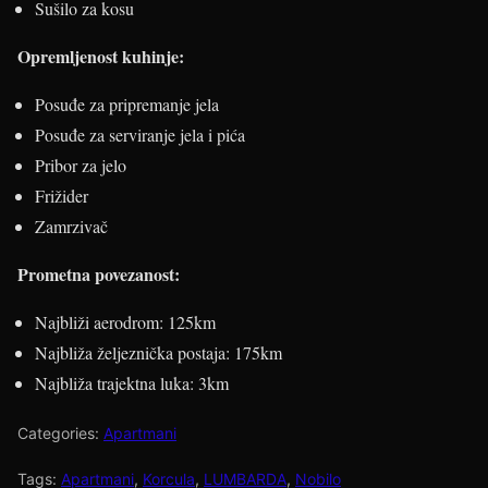
Sušilo za kosu
Opremljenost kuhinje:
Posuđe za pripremanje jela
Posuđe za serviranje jela i pića
Pribor za jelo
Frižider
Zamrzivač
Prometna povezanost:
Najbliži aerodrom: 125km
Najbliža željeznička postaja: 175km
Najbliža trajektna luka: 3km
Categories:
Apartmani
Tags:
Apartmani
,
Korcula
,
LUMBARDA
,
Nobilo