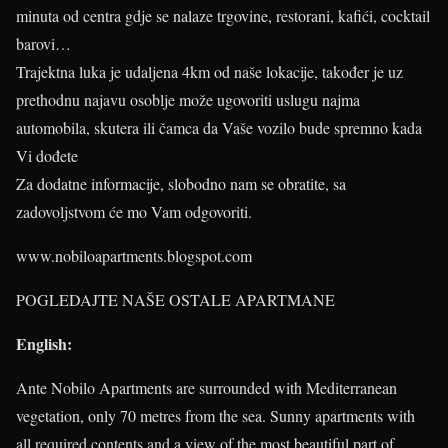
minuta od centra gdje se nalaze trgovine, restorani, kafići, cocktail
barovi…
Trajektna luka je udaljena 4km od naše lokacije, također je uz
prethodnu najavu osoblje može ugovoriti uslugu najma
automobila, skutera ili čamca da Vaše vozilo bude spremno kada
Vi dođete
Za dodatne informacije, slobodno nam se obratite, sa
zadovoljstvom će mo Vam odgovoriti.
www.nobiloapartments.blogspot.com
POGLEDAJTE NAŠE OSTALE APARTMANE
English:
Ante Nobilo Apartments are surrounded with Mediterranean
vegetation, only 70 metres from the sea. Sunny apartments with
all required contents and a view of the most beautiful part of