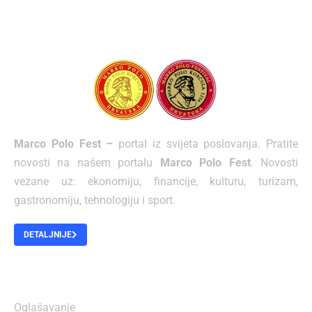
Marco Polo Fest –
portal iz svijeta poslovanja. Pratite
novosti na našem portalu
Marco Polo Fest
. Novosti
vezane uz: ekonomiju, financije, kulturu, turizam,
gastronomiju, tehnologiju i sport.
DETALJNIJE
O NAMA
Oglašavanje