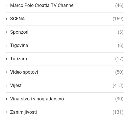
Marco Polo Croatia TV Channel
(46)
SCENA
(169)
Sponzori
(3)
Trgovina
(6)
Turizam
(17)
Video spotovi
(50)
Vijesti
(413)
Vinarstvo i vinogradarstvo
(30)
Zanimljivosti
(131)