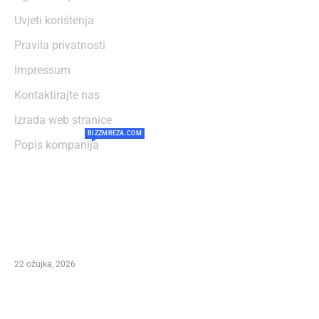
Uvjeti korištenja
Pravila privatnosti
Impressum
Kontaktirajte nas
Izrada web stranice
BIZZMREZA.COM
Popis kompanija
NAJČITANIJE
Preminuo Ivan Šegedin – Direktor festivala
Marco Polo Fest i autor stotina pjesama te
čovjek koji je obilježio dalmatinsku glazbu
22 ožujka, 2026
Važna obavijest – Izmjene programa Marko
Polo Festivala