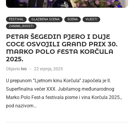
FESTIVAL
GLAZBENA SCENA
SCENA
VIJESTI
ZANIMLJIVOSTI
PETAR ŠEGEDIN PJERO I DUJE
COCE OSVOJILI GRAND PRIX 30.
MARKO POLO FESTA KORČULA
2025.
Objavio
Ivo
22 srpnja, 2025
U prepunom ”Ljetnom kinu Korčula” započela je II.
Superfinalna večer XXX. Jubilarnog međunarodnog
Marko Polo Fest-a festivala pisme i vina Korčula 2025.,
pod nazivom…