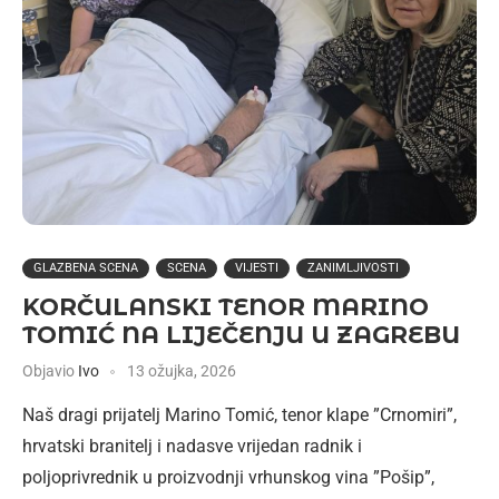
GLAZBENA SCENA
SCENA
VIJESTI
ZANIMLJIVOSTI
KORČULANSKI TENOR MARINO
TOMIĆ NA LIJEČENJU U ZAGREBU
Objavio
Ivo
13 ožujka, 2026
Naš dragi prijatelj Marino Tomić, tenor klape ”Crnomiri”,
hrvatski branitelj i nadasve vrijedan radnik i
poljoprivrednik u proizvodnji vrhunskog vina ”Pošip”,