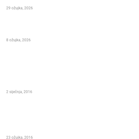
29 ožujka, 2026
NIKOLA VUKMAN NA 31. MARKO POLO FEST-U
KORČULA 2026.
8 ožujka, 2026
ODABIR UREDNIKA
ANNOUNCESA CONTEST – XXI. INTERNATIONAL
MARCO POLO FEST, FESTIVAL OF SONG AND
WINE KORCULA 2016.
2 siječnja, 2016
Predsjednica Republike Hrvatske Kolinda
Grabar Kitarović – Pokrovitelj XXI.
Međunarodnog Marko Polo Festivala Korčula
2016.
23 ožujka, 2016