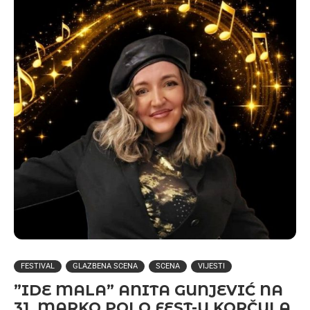
FESTIVAL
GLAZBENA SCENA
SCENA
VIJESTI
”IDE MALA” ANITA GUNJEVIĆ NA
31. MARKO POLO FEST-U KORČULA