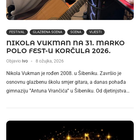
FESTIVAL
GLAZBENA SCENA
SCENA
VIJESTI
NIKOLA VUKMAN NA 31. MARKO
POLO FEST-U KORČULA 2026.
Objavio
Ivo
8 ožujka, 2026
Nikola Vukman je rođen 2008. u Šibeniku. Završio je
osnovnu glazbenu školu smjer gitara, a danas pohađa
gimnaziju ”Antuna Vrančića” u Šibeniku. Od djetinjstva…