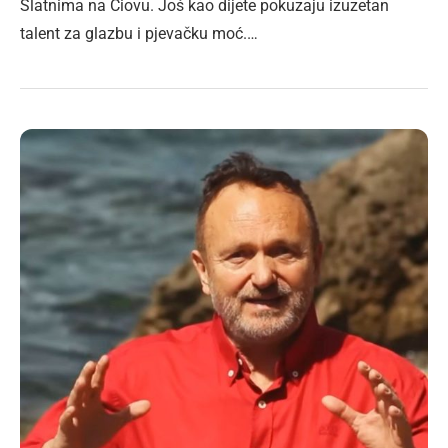
Slatnima na Čiovu. Još kao dijete pokuzaju izuzetan
talent za glazbu i pjevačku moć.…