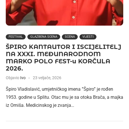
FESTIVAL
GLAZBENA SCENA
SCENA
VIJESTI
ŠPIRO KANTAUTOR I ISCIJELITELJ
NA XXXI. MEĐUNARODNOM
MARKO POLO FEST-u KORČULA
2026.
Objavio
Ivo
23 veljače, 2026
Špiro Vladislavić, umjetničkog imena ”Špiro” je rođen
1953. godine u Splitu. Otac mu je sa otoka Brača, a majka
iz Omiša. Medicinskog je zvanja…