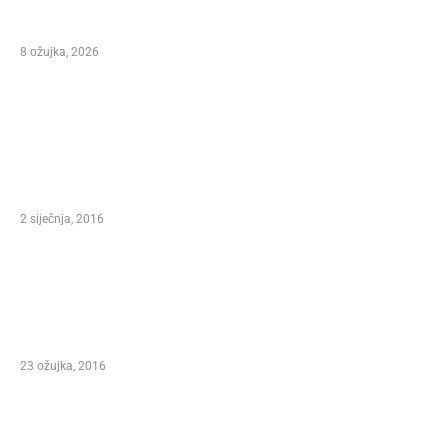
NIKOLA VUKMAN NA 31. MARKO POLO FEST-U
KORČULA 2026.
8 ožujka, 2026
ODABIR UREDNIKA
ANNOUNCESA CONTEST – XXI. INTERNATIONAL
MARCO POLO FEST, FESTIVAL OF SONG AND
WINE KORCULA 2016.
2 siječnja, 2016
Predsjednica Republike Hrvatske Kolinda
Grabar Kitarović – Pokrovitelj XXI.
Međunarodnog Marko Polo Festivala Korčula
2016.
23 ožujka, 2016
NIKOLINA HIŽAR I MLADEN KOS NA XXI.
MEĐUNARODNOM MARKO POLO FESTIVALU