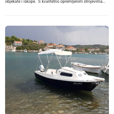
objekate i iskope. S kvalitetno opremljenim strojevima…