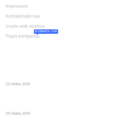
Impressum
Kontaktirajte nas
Izrada web stranice
BIZZMREZA.COM
Popis kompanija
NAJČITANIJE
Preminuo Ivan Šegedin – Direktor festivala
Marco Polo Fest i autor stotina pjesama te
čovjek koji je obilježio dalmatinsku glazbu
22 ožujka, 2026
Važna obavijest – Izmjene programa Marko
Polo Festivala
29 ožujka, 2026