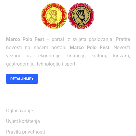
Marco Polo Fest –
portal iz svijeta poslovanja. Pratite
novosti na našem portalu
Marco Polo Fest
. Novosti
vezane uz: ekonomiju, financije, kulturu, turizam,
gastronomiju, tehnologiju i sport.
DETALJNIJE
O NAMA
Oglašavanje
Uvjeti korištenja
Pravila privatnosti