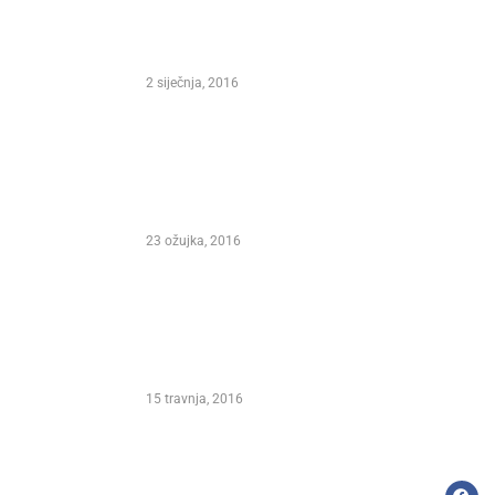
stivala
INTERNATIONAL MARCO POLO
FEST, FESTIVAL OF SONG AND
WINE KORCULA 2016.
2 siječnja, 2016
 Direktor
t i autor
 koji je
Predsjednica Republike Hrvatske
lazbu
Kolinda Grabar Kitarović –
Pokrovitelj XXI. Međunarodnog
Marko Polo Festivala Korčula 2016.
23 ožujka, 2016
. MARKO
026.
NIKOLINA HIŽAR I MLADEN KOS
NA XXI. MEĐUNARODNOM MARKO
POLO FESTIVALU PISME I VINA
KORČULA 2016.
15 travnja, 2016