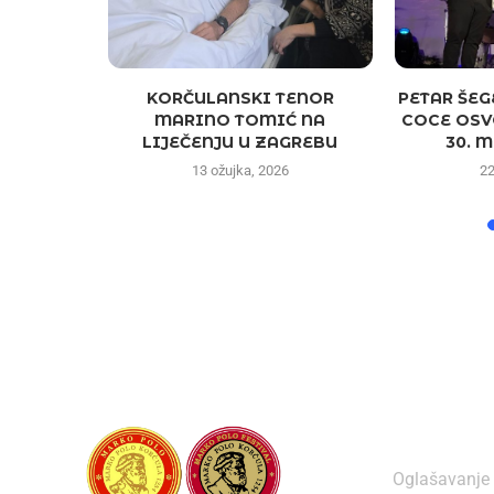
DIN U
KORČULANSKI TENOR
PETAR ŠEG
ENCIJI –
MARINO TOMIĆ NA
COCE OSV
VE IMAN...
LIJEČENJU U ZAGREBU
30. M
4
13 ožujka, 2026
22
O NAMA
Oglašavanje