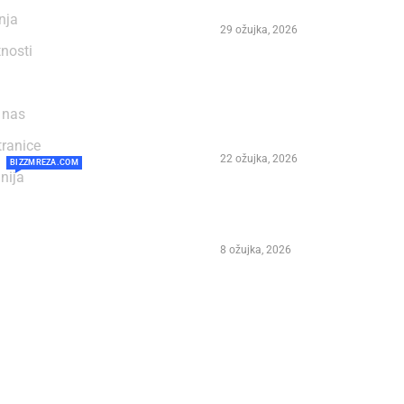
programa Marko Polo Fe
enja
29 ožujka, 2026
tnosti
Preminuo Ivan Šegedin –
festivala Marco Polo Fes
 nas
stotina pjesama te čovjek
obilježio dalmatinsku g
tranice
22 ožujka, 2026
BIZZMREZA.COM
nija
NIKOLA VUKMAN NA 31
POLO FEST-U KORČULA 2
8 ožujka, 2026