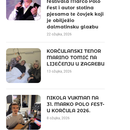
festivala Marco Polo
Fest i autor stotina
pjesama te čovjek koji
je obilježio
dalmatinsku glazbu
22 ožujka, 2026
KORČULANSKI TENOR
MARINO TOMIĆ NA
LIJEČENJU U ZAGREBU
13 ožujka, 2026
NIKOLA VUKMAN NA
31. MARKO POLO FEST-
U KORČULA 2026.
8 ožujka, 2026