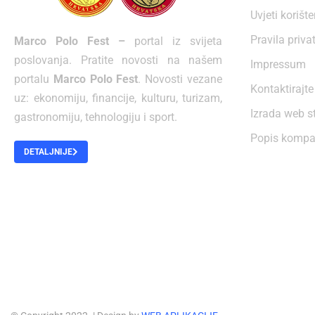
Uvjeti korišt
Pravila priva
Marco Polo Fest –
portal iz svijeta
poslovanja. Pratite novosti na našem
Impressum
portalu
Marco Polo Fest
. Novosti vezane
Kontaktirajte
uz: ekonomiju, financije, kulturu, turizam,
Izrada web s
gastronomiju, tehnologiju i sport.
Popis kompa
DETALJNIJE