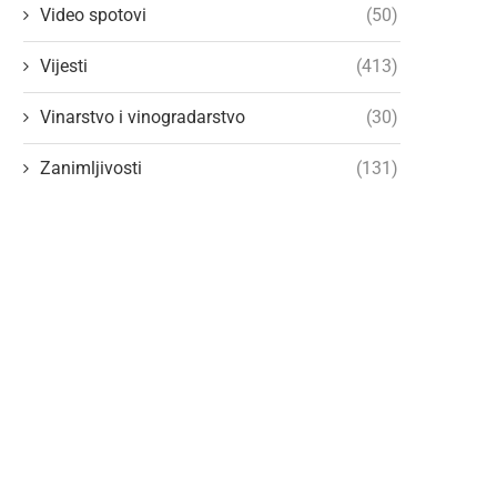
Video spotovi
(50)
Vijesti
(413)
Vinarstvo i vinogradarstvo
(30)
Zanimljivosti
(131)