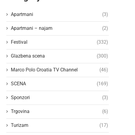
Apartmani
(3)
Apartmani – najam
(2)
Festival
(332)
Glazbena scena
(300)
Marco Polo Croatia TV Channel
(46)
SCENA
(169)
Sponzori
(3)
Trgovina
(6)
Turizam
(17)