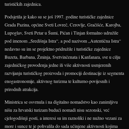
turističkih zajednica.
Podsjetila je kako su se još 1997. godine turističke zajednice
Grada Pazina, općine Sveti Lovreč, Cerovlje, Gračišće, Karojba,
Lupoglav, Sveti Petar u Šumi, Pićan i Tinjan formalno udružile
pod imenom „Središnja Istra“, a pod nazivom „Autentična Istra“
nedavno su im se projektno pridružile i turističke zajednice
Buzeta, Barbana, Žminja, Svetvinčenata i Kanfanara, sve u cilju
zajedničkog provođenja jedne ili više aktivnosti usmjerenih
razvijanju turističkog proizvoda i promociji destinacije iz segmenta
enogastronomije, aktivnog turizma te kulturno-povijesnih i
prirodnih atrakcija.
Ministrica se osvrnula i na digitalno nomadstvo kao zanimljivu
nišu za hrvatski turizam budući nomadi nisu sezonski, već
cjelogodišnji gosti, a interesi su im raznoliki i ne nužno vezani za
more i sunce te je pohvalila do sada učinjene aktivnosti kojima