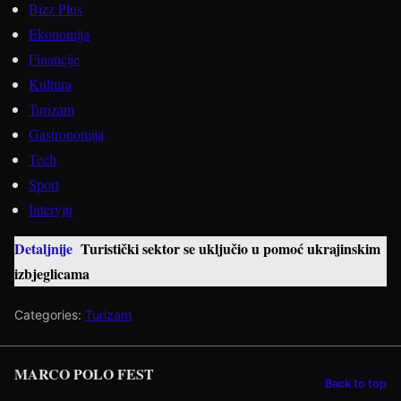
Bizz Plus
Ekonomija
Financije
Kultura
Turizam
Gastronomija
Tech
Sport
Intervju
Detaljnije
Turistički sektor se uključio u pomoć ukrajinskim
izbjeglicama
Categories:
Turizam
MARCO POLO FEST
Back to top