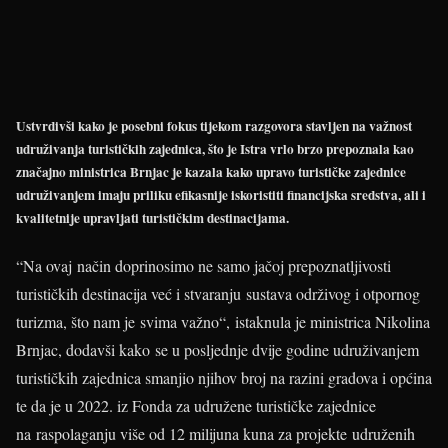
Ustvrdivši kako je posebni fokus tijekom razgovora stavljen na važnost
udruživanja turističkih zajednica, što je Istra vrlo brzo prepoznala kao
značajno ministrica Brnjac je kazala kako upravo turističke zajednice
udruživanjem imaju priliku efikasnije iskoristiti financijska sredstva, ali i
kvalitetnije upravljati turističkim destinacijama.
“Na ovaj način doprinosimo ne samo jačoj prepoznatljivosti
turističkih destinacija već i stvaranju sustava održivog i otpornog
turizma, što nam je svima važno“, istaknula je ministrica Nikolina
Brnjac, dodavši kako se u posljednje dvije godine udruživanjem
turističkih zajednica smanjio njihov broj na razini gradova i općina
te da je u 2022. iz Fonda za udružene turističke zajednice
na raspolaganju više od 12 milijuna kuna za projekte udruženih