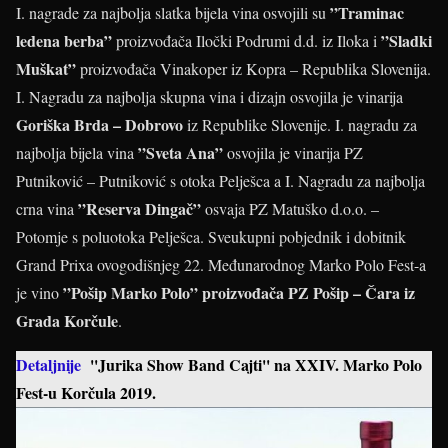
”Traminac
I. nagrade za najbolja slatka bijela vina osvojili su
ledena berba”
”Sladki
proizvođača Iločki Podrumi d.d. iz Iloka i
Muškat”
proizvođača Vinakoper iz Kopra – Republika Slovenija.
I. Nagradu za najbolja skupna vina i dizajn osvojila je vinarija
Goriška Brda – Dobrovo
iz Republike Slovenije. I. nagradu za
”Sveta Ana”
najbolja bijela vina
osvojila je vinarija PZ
Putniković – Putniković s otoka Pelješca a I. Nagradu za najbolja
”Reserva Dingač”
crna vina
osvaja PZ Matuško d.o.o. –
Potomje s poluotoka Pelješca. Sveukupni pobjednik i dobitnik
Grand Prixa ovogodišnjeg 22. Međunarodnog Marko Polo Fest-a
”Pošip Marko Polo” proizvođača PZ Pošip – Čara iz
je vino
Grada Korčule
.
Detaljnije
''Jurika Show Band Cajti'' na XXIV. Marko Polo
Fest-u Korčula 2019.