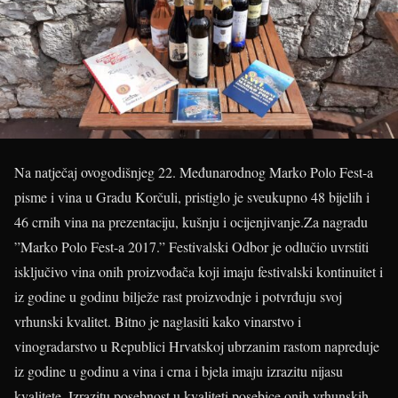
Na natječaj ovogodišnjeg 22. Međunarodnog Marko Polo Fest-a
pisme i vina u Gradu Korčuli, pristiglo je sveukupno 48 bijelih i
46 crnih vina na prezentaciju, kušnju i ocijenjivanje.Za nagradu
”Marko Polo Fest-a 2017.” Festivalski Odbor je odlučio uvrstiti
isključivo vina onih proizvođača koji imaju festivalski kontinuitet i
iz godine u godinu bilježe rast proizvodnje i potvrđuju svoj
vrhunski kvalitet. Bitno je naglasiti kako vinarstvo i
vinogradarstvo u Republici Hrvatskoj ubrzanim rastom napreduje
iz godine u godinu a vina i crna i bjela imaju izrazitu nijasu
kvalitete. Izrazitu posebnost u kvaliteti posebice onih vrhunskih