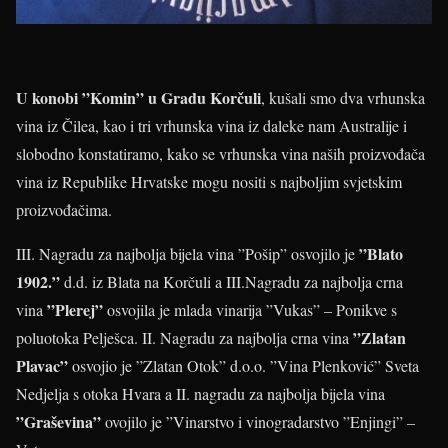
U konobi ”Komin” u Gradu Korčuli
, kušali smo dva vrhunska
vina iz Čilea, kao i tri vrhunska vina iz daleke nam Australije i
slobodno konstatiramo, kako se vrhunska vina naših proizvođača
vina iz Republike Hrvatske mogu nositi s najboljim svjetskim
proizvođačima.
”Blato
III. Nagradu za najbolja bijela vina ”Pošip” osvojilo je
1902.”
d.d. iz Blata na Korčuli a III.Nagradu za najbolja crna
”Plerej”
vina
osvojila je mlada vinarija ”Vukas” – Ponikve s
”Zlatan
poluotoka Pelješca. II. Nagradu za najbolja crna vina
Plavac”
osvojio je ”Zlatan Otok” d.o.o. ”Vina Plenković” Sveta
Nedjelja s otoka Hvara a II. nagradu za najbolja bijela vina
”Graševina”
ovojilo je ”Vinarstvo i vinogradarstvo ”Enjingi” –