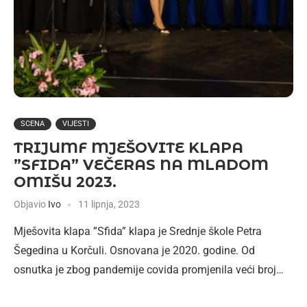
SCENA
VIJESTI
TRIJUMF MJEŠOVITE KLAPA
”SFIDA” VEČERAS NA MLADOM
OMIŠU 2023.
Objavio
Ivo
11 lipnja, 2023
Mješovita klapa ”Sfida” klapa je Srednje škole Petra
Šegedina u Korčuli. Osnovana je 2020. godine. Od
osnutka je zbog pandemije covida promjenila veći broj…