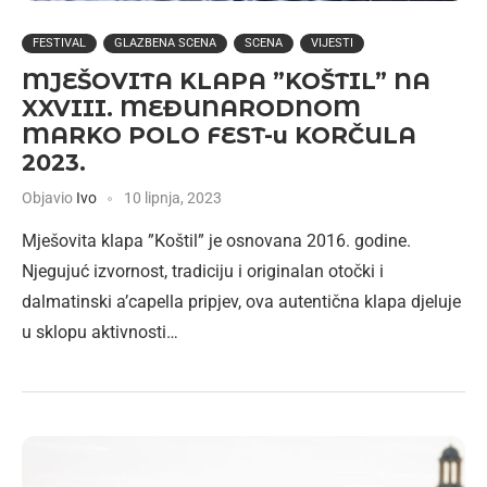
FESTIVAL
GLAZBENA SCENA
SCENA
VIJESTI
MJEŠOVITA KLAPA ”KOŠTIL” NA
XXVIII. MEĐUNARODNOM
MARKO POLO FEST-u KORČULA
2023.
Objavio
Ivo
10 lipnja, 2023
Mješovita klapa ”Koštil” je osnovana 2016. godine.
Njegujuć izvornost, tradiciju i originalan otočki i
dalmatinski a’capella pripjev, ova autentična klapa djeluje
u sklopu aktivnosti…