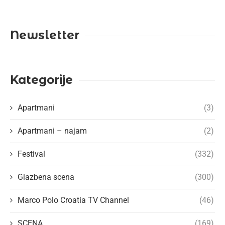
Newsletter
Kategorije
Apartmani
(3)
Apartmani – najam
(2)
Festival
(332)
Glazbena scena
(300)
Marco Polo Croatia TV Channel
(46)
SCENA
(169)