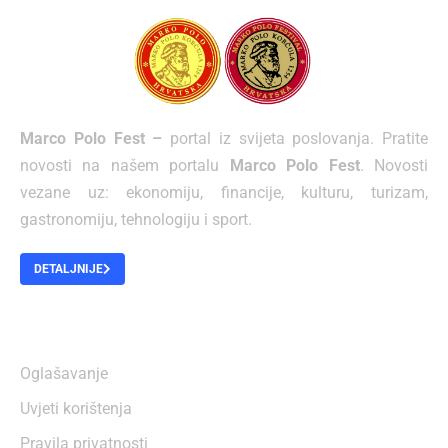
Marco Polo Fest –
portal iz svijeta poslovanja. Pratite
novosti na našem portalu
Marco Polo Fest
. Novosti
vezane uz: ekonomiju, financije, kulturu, turizam,
gastronomiju, tehnologiju i sport.
DETALJNIJE
O NAMA
Oglašavanje
Uvjeti korištenja
Pravila privatnosti