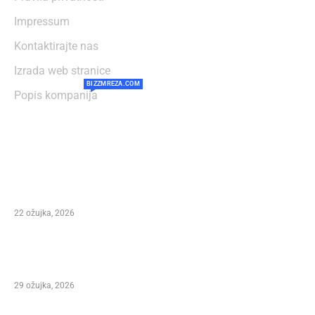
Impressum
Kontaktirajte nas
Izrada web stranice
BIZZMREZA.COM
Popis kompanija
NAJČITANIJE
Preminuo Ivan Šegedin – Direktor festivala
Marco Polo Fest i autor stotina pjesama te
čovjek koji je obilježio dalmatinsku glazbu
22 ožujka, 2026
Važna obavijest – Izmjene programa Marko
Polo Festivala
29 ožujka, 2026