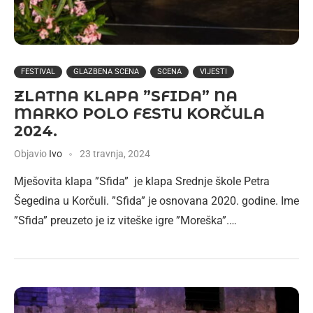
FESTIVAL
GLAZBENA SCENA
SCENA
VIJESTI
ZLATNA KLAPA ”SFIDA” NA
MARKO POLO FESTU KORČULA
2024.
Objavio
Ivo
23 travnja, 2024
Mješovita klapa ”Sfida” je klapa Srednje škole Petra
Šegedina u Korčuli. ”Sfida” je osnovana 2020. godine. Ime
”Sfida” preuzeto je iz viteške igre ”Moreška”.…