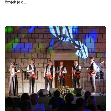
čovjek je o…