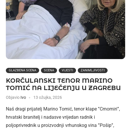
GLAZBENA SCENA
SCENA
VIJESTI
ZANIMLJIVOSTI
KORČULANSKI TENOR MARINO
TOMIĆ NA LIJEČENJU U ZAGREBU
Objavio
Ivo
13 ožujka, 2026
Naš dragi prijatelj Marino Tomić, tenor klape ”Crnomiri”,
hrvatski branitelj i nadasve vrijedan radnik i
poljoprivrednik u proizvodnji vrhunskog vina ”Pošip”,