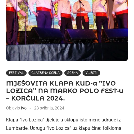
FESTIVAL
GLAZBENA SCENA
SCENA
VIJESTI
MJEŠOVITA KLAPA KUD-a ”IVO
LOZICA” NA MARKO POLO FEST-u
– KORČULA 2024.
Objavio
Ivo
23 svibnja, 2024
Klapa ”Ivo Lozica” djeluje u sklopu istoimene udruge iz
Lumbarde. Udrugu ”Ivo Lozica” uz klapu čine: folklorna