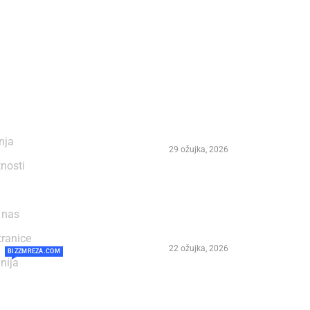
NAJČITANIJE
Važna obavijest – Izmjen
programa Marko Polo Fe
enja
29 ožujka, 2026
tnosti
Preminuo Ivan Šegedin –
festivala Marco Polo Fes
 nas
stotina pjesama te čovjek
obilježio dalmatinsku g
tranice
22 ožujka, 2026
BIZZMREZA.COM
nija
NIKOLA VUKMAN NA 31
POLO FEST-U KORČULA 2