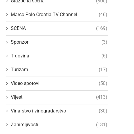
Glazbena scena
(300)
Marco Polo Croatia TV Channel
(46)
SCENA
(169)
Sponzori
(3)
Trgovina
(6)
Turizam
(17)
Video spotovi
(50)
Vijesti
(413)
Vinarstvo i vinogradarstvo
(30)
Zanimljivosti
(131)