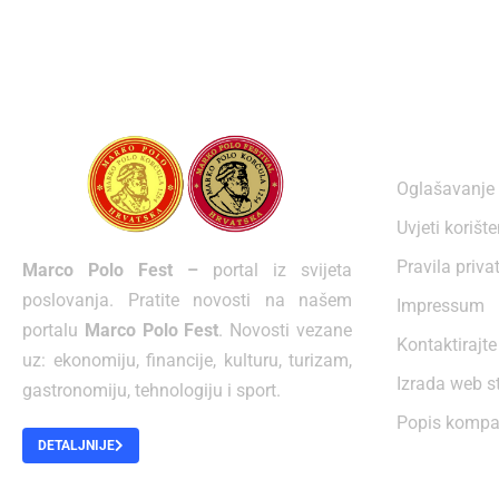
O NAMA
Oglašavanje
Uvjeti korišt
Pravila priva
Marco Polo Fest –
portal iz svijeta
poslovanja. Pratite novosti na našem
Impressum
portalu
Marco Polo Fest
. Novosti vezane
Kontaktirajte
uz: ekonomiju, financije, kulturu, turizam,
Izrada web s
gastronomiju, tehnologiju i sport.
Popis kompa
DETALJNIJE