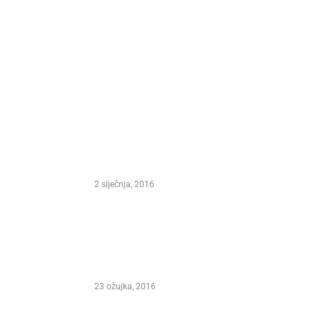
ODABIR UREDNIKA
e
ANNOUNCESA CONTEST – XXI.
stivala
INTERNATIONAL MARCO POLO
FEST, FESTIVAL OF SONG AND
WINE KORCULA 2016.
2 siječnja, 2016
 Direktor
t i autor
 koji je
Predsjednica Republike Hrvatske
lazbu
Kolinda Grabar Kitarović –
Pokrovitelj XXI. Međunarodnog
Marko Polo Festivala Korčula 2016.
23 ožujka, 2016
. MARKO
026.