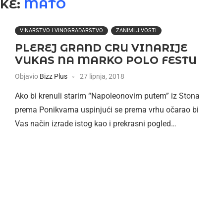
KE:
MATO
VINARSTVO I VINOGRADARSTVO
ZANIMLJIVOSTI
PLEREJ GRAND CRU VINARIJE
VUKAS NA MARKO POLO FESTU
Objavio
Bizz Plus
27 lipnja, 2018
Ako bi krenuli starim “Napoleonovim putem” iz Stona
prema Ponikvama uspinjući se prema vrhu očarao bi
Vas način izrade istog kao i prekrasni pogled…