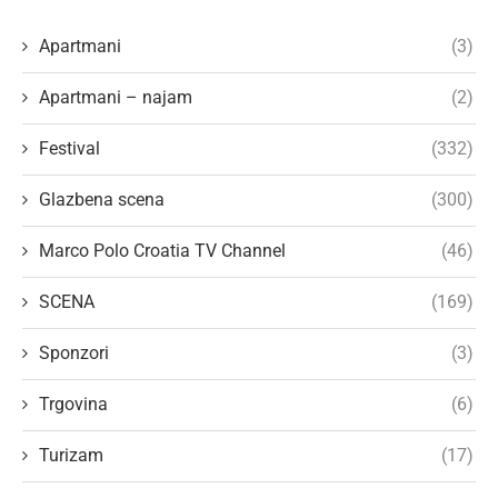
Apartmani
(3)
Apartmani – najam
(2)
Festival
(332)
Glazbena scena
(300)
Marco Polo Croatia TV Channel
(46)
SCENA
(169)
Sponzori
(3)
Trgovina
(6)
Turizam
(17)