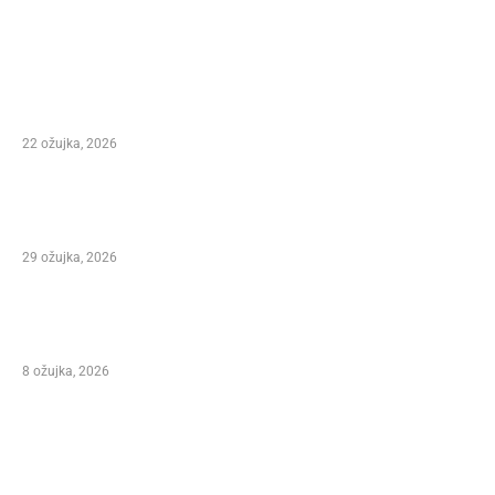
NAJČITANIJE
Preminuo Ivan Šegedin – Direktor festivala
Marco Polo Fest i autor stotina pjesama te
čovjek koji je obilježio dalmatinsku glazbu
22 ožujka, 2026
Važna obavijest – Izmjene programa Marko
Polo Festivala
29 ožujka, 2026
NIKOLA VUKMAN NA 31. MARKO POLO FEST-U
KORČULA 2026.
8 ožujka, 2026
ODABIR UREDNIKA
ANNOUNCESA CONTEST – XXI. INTERNATIONAL