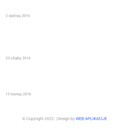
MARCO POLO FEST, FESTIVAL OF SONG AND
WINE KORCULA 2016.
2 siječnja, 2016
Predsjednica Republike Hrvatske Kolinda
Grabar Kitarović – Pokrovitelj XXI.
Međunarodnog Marko Polo Festivala Korčula
2016.
23 ožujka, 2016
NIKOLINA HIŽAR I MLADEN KOS NA XXI.
MEĐUNARODNOM MARKO POLO FESTIVALU
PISME I VINA KORČULA 2016.
15 travnja, 2016
© Copyright 2022.
| Design by
WEB APLIKACIJE