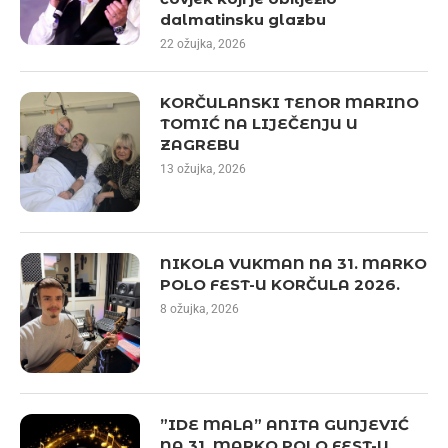
dalmatinsku glazbu
22 ožujka, 2026
KORČULANSKI TENOR MARINO
TOMIĆ NA LIJEČENJU U
ZAGREBU
13 ožujka, 2026
NIKOLA VUKMAN NA 31. MARKO
POLO FEST-U KORČULA 2026.
8 ožujka, 2026
”IDE MALA” ANITA GUNJEVIĆ
NA 31. MARKO POLO FEST-U