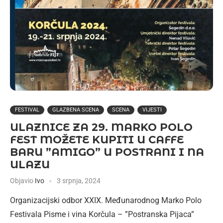
FESTIVAL
GLAZBENA SCENA
SCENA
VIJESTI
ULAZNICE ZA 29. MARKO POLO
FEST MOŽETE KUPITI U CAFFE
BARU ”AMIGO” U POSTRANI I NA
ULAZU
Objavio
Ivo
3 srpnja, 2024
Organizacijski odbor XXIX. Međunarodnog Marko Polo
Festivala Pisme i vina Korčula – ”Postranska Pijaca”