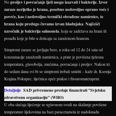
proljev i povraćanje ljeti mogu izazvati i bakterije. Izvor
No
zaraze nerijetko je hrana, posebno nedovoljno oprano voće i
povrće, kao i nedovoljno termički obrađene namirnice, te
hrana koju predugo čuvamo izvan hladnjaka
Najčešći
.
uzročnik je bakterija salmonela
, koja se zadržava na hrani ili
posuđu koje je bilo u doticaju sa zaraženom hranom.
Simptomi zaraze se javljaju brzo, u roku od 12 do 24 sata od
konzumacije zaraženih namirnica, a prate je povišena tjelesna
temperatura, glavobolja, mučnina, povraćanje i proljev. Nakon tri
do sedam dana svi bi se simptomi trebali smiriti – kaže dr. Ksenija
Krajina Pokupec, liječnica opće prakse i fitoaromaterapeut.
Detaljnije
SAD privremeno prestaje financirati ''Svjetsku
zdravstvenu organizaciju'' (WHO)
U oba slučaja liječenje se uglavnom svodi na skidanje povišene
temperature lijekovima na bazi paracetamola te nadoknadu