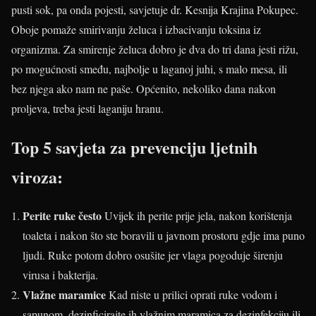
pusti sok, pa onda pojesti, savjetuje dr. Kesnija Krajina Pokupec.
Oboje pomaže smirivanju želuca i izbacivanju toksina iz
organizma. Za smirenje želuca dobro je dva do tri dana jesti rižu,
po mogućnosti smeđu, najbolje u laganoj juhi, s malo mesa, ili
bez njega ako nam ne paše. Općenito, nekoliko dana nakon
proljeva, treba jesti laganiju hranu.
Top 5 savjeta za prevenciju ljetnih
viroza:
Perite ruke često
Uvijek ih perite prije jela, nakon korištenja
toaleta i nakon što ste boravili u javnom prostoru gdje ima puno
ljudi. Ruke potom dobro osušite jer vlaga pogoduje širenju
virusa i bakterija.
Vlažne maramice
Kad niste u prilici oprati ruke vodom i
sapunom, dezinficirajte ih vlažnim maramica za dezinfekciju ili