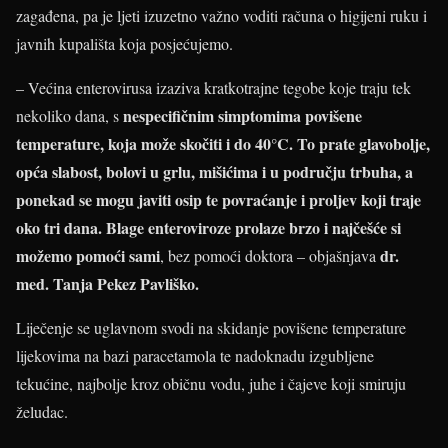
zagađena, pa je ljeti izuzetno važno voditi računa o higijeni ruku i
javnih kupališta koja posjećujemo.
– Većina enterovirusa izaziva kratkotrajne tegobe koje traju tek
nespecifičnim simptomima povišene
nekoliko dana, s
temperature, koja može skočiti i do 40°C. To prate glavobolje,
opća slabost, bolovi u grlu, mišićima i u području trbuha, a
ponekad se mogu javiti osip te povraćanje i proljev koji traje
oko tri dana. Blage enteroviroze prolaze brzo i najčešće si
možemo pomoći sami
dr.
, bez pomoći doktora – objašnjava
med. Tanja Pekez Pavliško.
Liječenje se uglavnom svodi na skidanje povišene temperature
lijekovima na bazi paracetamola te nadoknadu izgubljene
tekućine, najbolje kroz običnu vodu, juhe i čajeve koji smiruju
želudac.