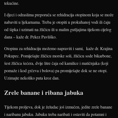
tekućine.
I djeci i odraslima preporuča se rehidracija otopinom koja se može
nabaviti u ljekarnama. Treba je otopiti u prokuhanoj vodi ili čaju
od šipka i uzimati na žličicu ili u malim gutljajima tijekom cijelog
dana – kaže dr. Pekez Pavliško.
Otopinu za rehidraciju možemo napraviti i sami, kaže dr. Krajina
Pokupec. Pomiješajte žličicu morske soli, žličicu sode bikarbone,
šest žličica šećera, dvije litre čaja od kamilice i matičnjaka (koji
pomaže i kod grčeva i bolova) pa promiješajte dok se ne otopi.
Uzimajte nekoliko puta kroz dan.
Zrele banane i ribana jabuka
Tijekom proljeva, dok je želudac još izmučen, jedite zrele banane
i naribanu jabuku. Jabuku treba naribati i ostaviti da potamni i