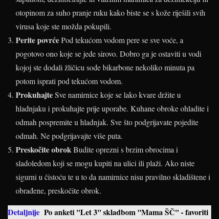
otopinom za suho pranje ruku kako biste se s kože riješili svih
virusa koje ste možda pokupili.
Perite povrće
Pod tekućom vodom pere se sve voće, a
pogotovo ono koje se jede sirovo. Dobro ga je ostaviti u vodi
kojoj ste dodali žličicu sode bikarbone nekoliko minuta pa
potom isprati pod tekućom vodom.
Prokuhajte
Sve namirnice koje se lako kvare držite u
hladnjaku i prokuhajte prije uporabe. Kuhane obroke ohladite i
odmah pospremite u hladnjak. Sve što podgrijavate pojedite
odmah. Ne podgrijavajte više puta.
Preskočite obrok
Budite oprezni s brzim obrocima i
sladoledom koji se mogu kupiti na ulici ili plaži. Ako niste
sigurni u čistoću te u to da namirnice nisu pravilno skladištene i
obrađene, preskočite obrok.
Detaljnije
Po anketi ''Let 3'' skladbom ''Mama ŠČ'' - favoriti