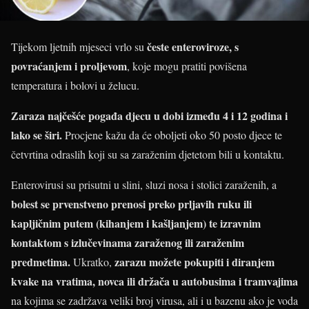
česte enteroviroze, s
Tijekom ljetnih mjeseci vrlo su
povraćanjem i proljevom
, koje mogu pratiti povišena
temperatura i bolovi u želucu.
Zaraza najčešće pogađa djecu u dobi između 4 i 12 godina i
lako se širi.
Procjene kažu da će oboljeti oko 50 posto djece te
četvrtina odraslih koji su sa zaraženim djetetom bili u kontaktu.
Enterovirusi su prisutni u slini, sluzi nosa i stolici zaraženih, a
bolest se prvenstveno prenosi preko prljavih ruku ili
kapljičnim putem (kihanjem i kašljanjem) te izravnim
kontaktom s izlučevinama zaraženog ili zaraženim
predmetima.
zarazu možete pokupiti i diranjem
Ukratko,
kvake na vratima, novca ili držača u autobusima i tramvajima
na kojima se zadržava veliki broj virusa, ali i u bazenu ako je voda