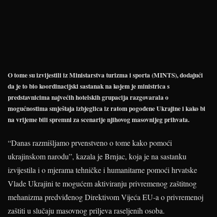
O tome su izvijestili iz Ministarstva turizma i sporta (MINTS), dodajući
da je to bio koordinacijski sastanak na kojem je ministrica s
predstavnicima najvećih hotelskih grupacija razgovarala o
mogućnostima smještaja izbjeglica iz ratom pogođene Ukrajine i kako bi
na vrijeme bili spremni za scenarije njihovog masovnijeg prihvata.
“Danas razmišljamo prvenstveno o tome kako pomoći
ukrajinskom narodu”, kazala je Brnjac, koja je na sastanku
izvijestila i o mjerama tehničke i humanitarne pomoći hrvatske
Vlade Ukrajini te mogućem aktiviranju privremenog zaštitnog
mehanizma predviđenog Direktivom Vijeća EU-a o privremenoj
zaštiti u slučaju masovnog priljeva raseljenih osoba.