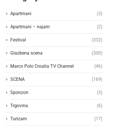
Apartmani
(3)
Apartmani – najam
(2)
Festival
(332)
Glazbena scena
(300)
Marco Polo Croatia TV Channel
(46)
SCENA
(169)
Sponzori
(3)
Trgovina
(6)
Turizam
(17)