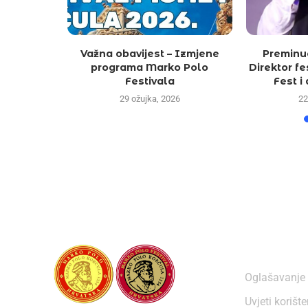
LO FEST
Važna obavijest – Izmjene
Preminu
 RUJNU
programa Marko Polo
Direktor f
Festivala
Fest i 
6
29 ožujka, 2026
22
O NAMA
Oglašavanje
Uvjeti korišt