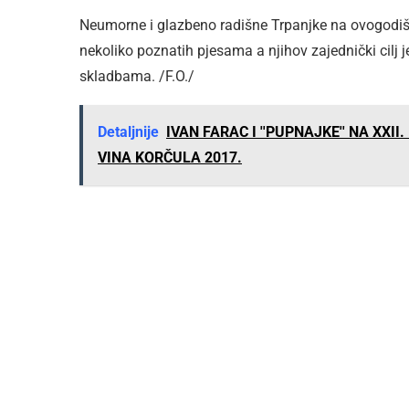
Neumorne i glazbeno radišne Trpanjke na ovogodi
nekoliko poznatih pjesama a njihov zajednički cil
skladbama. /F.O./
Detaljnije
IVAN FARAC I ''PUPNAJKE'' NA XX
VINA KORČULA 2017.