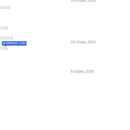
29 ožujka, 2026
tnosti
Preminuo Ivan Šegedin –
festivala Marco Polo Fes
 nas
stotina pjesama te čovjek
obilježio dalmatinsku g
tranice
22 ožujka, 2026
BIZZMREZA.COM
nija
NIKOLA VUKMAN NA 31
POLO FEST-U KORČULA 2
8 ožujka, 2026