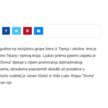
odine na inicijativu grupe žena iz Trpnja i okolice. Ime je
ćine Trpanj i njenog kraja. Ljubav prema pjesmi uspjela je
Divna” djeluje s ciljem promicanja dalmatinskog
dbama, obradama popularnih skladbi ali posebice u
učni voditelj je Janes Vlašić iz Vele Luke. Klapa ”Divna”
van nje.