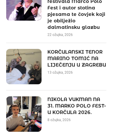
festivala Marco Polo
Fest i autor stotina
pjesama te čovjek koji
je obilježio
dalmatinsku glazbu
22 ožujka, 2026
KORČULANSKI TENOR
MARINO TOMIĆ NA
LIJEČENJU U ZAGREBU
13 ožujka, 2026
NIKOLA VUKMAN NA
31. MARKO POLO FEST-
U KORČULA 2026.
8 ožujka, 2026