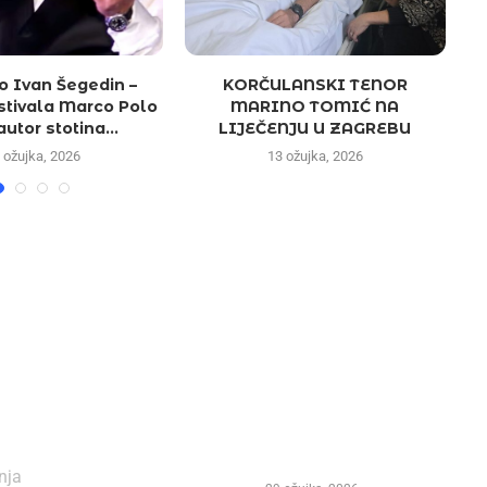
o Ivan Šegedin –
KORČULANSKI TENOR
estivala Marco Polo
MARINO TOMIĆ NA
autor stotina...
LIJEČENJU U ZAGREBU
 ožujka, 2026
13 ožujka, 2026
NAJČITANIJE
Važna obavijest – Izmjen
programa Marko Polo Fe
enja