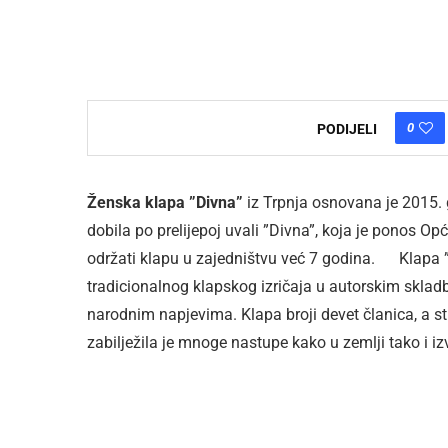
0
PODIJELI
Ženska klapa ”Divna”
iz Trpnja osnovana je 2015. g
dobila po prelijepoj uvali ”Divna”, koja je ponos Op
održati klapu u zajedništvu već 7 godina. Klapa ”
tradicionalnog klapskog izričaja u autorskim skla
narodnim napjevima. Klapa broji devet članica, a str
zabilježila je mnoge nastupe kako u zemlji tako i iz