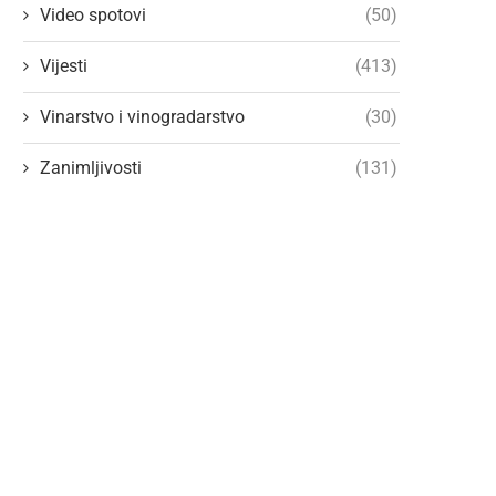
Video spotovi
(50)
Vijesti
(413)
Vinarstvo i vinogradarstvo
(30)
Zanimljivosti
(131)