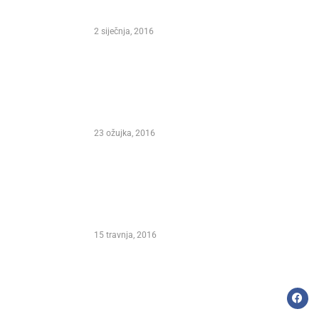
WINE KORCULA 2016.
2 siječnja, 2016
 Direktor
t i autor
 koji je
Predsjednica Republike Hrvatske
lazbu
Kolinda Grabar Kitarović –
Pokrovitelj XXI. Međunarodnog
Marko Polo Festivala Korčula 2016.
23 ožujka, 2016
. MARKO
026.
NIKOLINA HIŽAR I MLADEN KOS
NA XXI. MEĐUNARODNOM MARKO
POLO FESTIVALU PISME I VINA
KORČULA 2016.
15 travnja, 2016