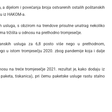
a, a dijelom i povećanja broja ostvarenih ostalih poštanskih
ju iz HAKOM-a.
h usluga, s obzirom na trendove prisutne unatrag nekoliko
ima tržišta u odnosu na prethodno tromjesečje.
tanskih usluga za 6,8 posto više nego u prethodnom,
ego u istom tromjesečju 2020. zbog pandemije koja i dalje
su na treće tromjesečje 2021. rezultat je, kako dodaju iz
paketa, tiskanica), pri čemu paketske usluge rastu stalno