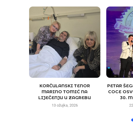
DIN U
KORČULANSKI TENOR
PETAR ŠEG
ENCIJI –
MARINO TOMIĆ NA
COCE OSV
VE IMAN...
LIJEČENJU U ZAGREBU
30. M
4
13 ožujka, 2026
22