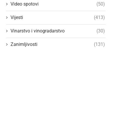
Video spotovi
(50)
Vijesti
(413)
Vinarstvo i vinogradarstvo
(30)
Zanimljivosti
(131)