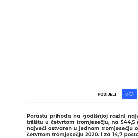
0
PODIJELI
Porastu prihoda na godišnjoj razini na
tržištu u četvrtom tromjesečju, na 544,5
najveći ostvaren u jednom tromjesečju otk
četvrtom tromjesečju 2020. i za 14,7 pos