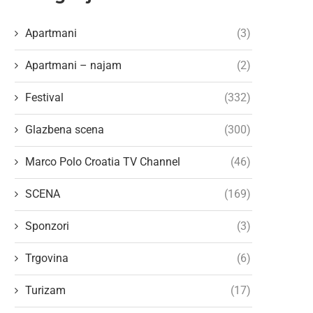
Apartmani
(3)
Apartmani – najam
(2)
Festival
(332)
Glazbena scena
(300)
Marco Polo Croatia TV Channel
(46)
SCENA
(169)
Sponzori
(3)
Trgovina
(6)
Turizam
(17)