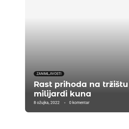
ZANIMLJIVOSTI
Rast prihoda na tržištu
milijardi kuna
8 ožujka, 2022
0 komentar