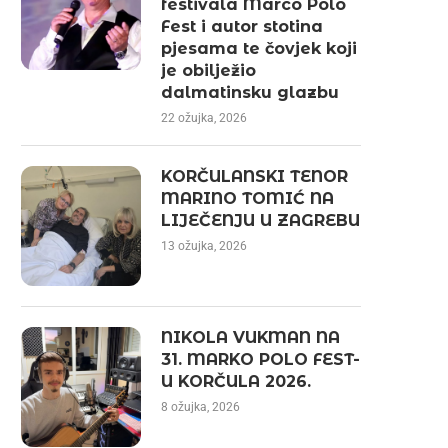
festivala Marco Polo
Fest i autor stotina
pjesama te čovjek koji
je obilježio
dalmatinsku glazbu
22 ožujka, 2026
KORČULANSKI TENOR
MARINO TOMIĆ NA
LIJEČENJU U ZAGREBU
13 ožujka, 2026
NIKOLA VUKMAN NA
31. MARKO POLO FEST-
U KORČULA 2026.
8 ožujka, 2026