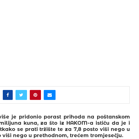
jviše je pridonio porast prihoda na poštanskom
 milijuna kuna, za što iz HAKOM-a ističu da je i
ako se prati tržište te za 7,8 posto viši nego u
to viši nego u prethodnom, trećem tromjesečju.