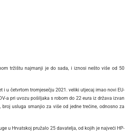
om tržištu najmanji je do sada, i iznosi nešto više od 50
i u četvrtom tromjesečju 2021. veliki utjecaj imao novi EU-
V-a pri uvozu pošiljaka s robom do 22 eura iz država izvan
, broj usluga smanjio za više od jedne trećine, odnosno za
ge u Hrvatskoj pružalo 25 davatelja, od kojih je najveći HP-