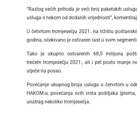
“Razlog većih prihoda je veći broj paketskih uslug
usluga s nekom od dodanih vrijednosti”, komentira
U četvrtom tromjesečju 2021. na tržištu poštanski
godina, očekivano je ostvaren rast u svim segment
Tako je ukupno ostvarenih 68,5 milijuna poš
trećem tromjesečju 2021., ali i pet posto manje n
utječe na posao.
Povećanje ukupnog broja usluga u četvrtom u odno
HAKOM-a, povećanja svih vrsta pošiljaka (pisma, 
unatrag nekoliko tromjesečja.