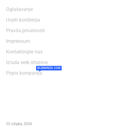
Oglašavanje
Uvjeti korištenja
Pravila privatnosti
Impressum
Kontaktirajte nas
Izrada web stranice
BIZZMREZA.COM
Popis kompanija
NAJČITANIJE
Preminuo Ivan Šegedin – Direktor festivala
Marco Polo Fest i autor stotina pjesama te
čovjek koji je obilježio dalmatinsku glazbu
22 ožujka, 2026