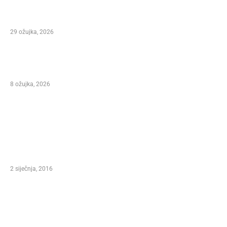
Važna obavijest – Izmjene programa Marko
Polo Festivala
29 ožujka, 2026
NIKOLA VUKMAN NA 31. MARKO POLO FEST-U
KORČULA 2026.
8 ožujka, 2026
ODABIR UREDNIKA
ANNOUNCESA CONTEST – XXI. INTERNATIONAL
MARCO POLO FEST, FESTIVAL OF SONG AND
WINE KORCULA 2016.
2 siječnja, 2016
Predsjednica Republike Hrvatske Kolinda
Grabar Kitarović – Pokrovitelj XXI.
Međunarodnog Marko Polo Festivala Korčula