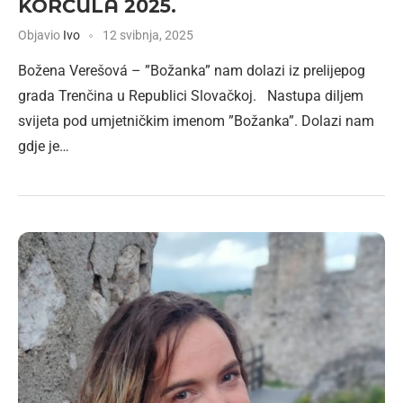
KORČULA 2025.
Objavio
Ivo
12 svibnja, 2025
Božena Verešová – ”Božanka” nam dolazi iz prelijepog
grada Trenčina u Republici Slovačkoj. Nastupa diljem
svijeta pod umjetničkim imenom ”Božanka”. Dolazi nam
gdje je…