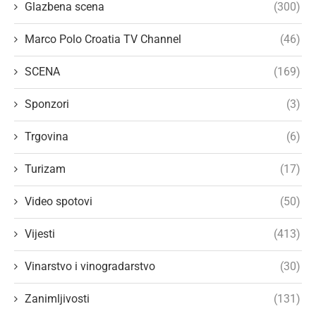
Glazbena scena
(300)
Marco Polo Croatia TV Channel
(46)
SCENA
(169)
Sponzori
(3)
Trgovina
(6)
Turizam
(17)
Video spotovi
(50)
Vijesti
(413)
Vinarstvo i vinogradarstvo
(30)
Zanimljivosti
(131)