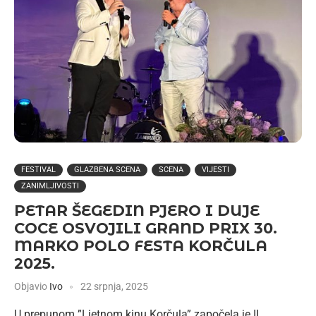
FESTIVAL
GLAZBENA SCENA
SCENA
VIJESTI
ZANIMLJIVOSTI
PETAR ŠEGEDIN PJERO I DUJE
COCE OSVOJILI GRAND PRIX 30.
MARKO POLO FESTA KORČULA
2025.
Objavio
Ivo
22 srpnja, 2025
U prepunom ”Ljetnom kinu Korčula” započela je II.