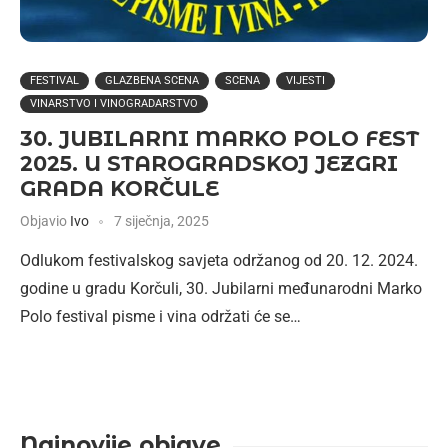
FESTIVAL
GLAZBENA SCENA
SCENA
VIJESTI
VINARSTVO I VINOGRADARSTVO
30. JUBILARNI MARKO POLO FEST
2025. U STAROGRADSKOJ JEZGRI
GRADA KORČULE
Objavio
Ivo
7 siječnja, 2025
Odlukom festivalskog savjeta održanog od 20. 12. 2024.
godine u gradu Korčuli, 30. Jubilarni međunarodni Marko
Polo festival pisme i vina održati će se…
Najnovije objave