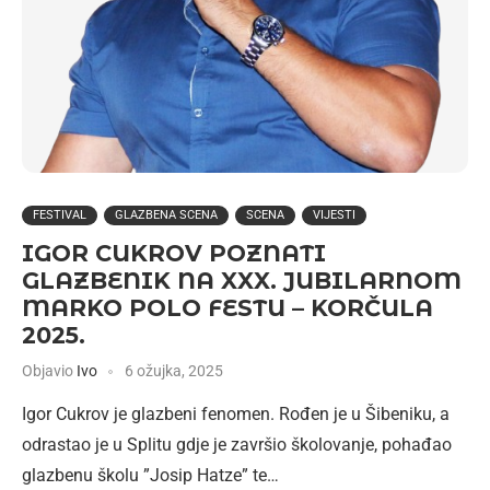
FESTIVAL
GLAZBENA SCENA
SCENA
VIJESTI
IGOR CUKROV POZNATI
GLAZBENIK NA XXX. JUBILARNOM
MARKO POLO FESTU – KORČULA
2025.
Objavio
Ivo
6 ožujka, 2025
Igor Cukrov je glazbeni fenomen. Rođen je u Šibeniku, a
odrastao je u Splitu gdje je završio školovanje, pohađao
glazbenu školu ”Josip Hatze” te…