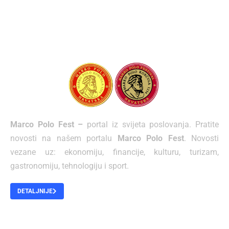
Marco Polo Fest –
portal iz svijeta poslovanja. Pratite
novosti na našem portalu
Marco Polo Fest
. Novosti
vezane uz: ekonomiju, financije, kulturu, turizam,
gastronomiju, tehnologiju i sport.
DETALJNIJE
O NAMA